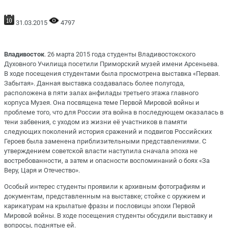
31.03.2015
4797
Владивосток
. 26 марта 2015 года студенты Владивостокского
Духовного Училища посетили Приморский музей имени Арсеньева.
В ходе посещения студентами была просмотрена выставка «Первая.
Забытая». Данная выставка создавалась более полугода,
расположена в пяти залах анфилады третьего этажа главного
корпуса Музея. Она посвящена теме Первой Мировой войны и
проблеме того, что для России эта война в последующем оказалась в
тени забвения, с уходом из жизни её участников в памяти
следующих поколений история сражений и подвигов Российских
Героев была заменена приблизительными представлениями. С
утверждением советской власти наступила сначала эпоха не
востребованности, а затем и опасности воспоминаний о боях «За
Веру, Царя и Отечество».
Особый интерес студенты проявили к архивным фотографиям и
документам, представленным на выставке; стойке с оружием и
карикатурам на крылатые фразы и пословицы эпохи Первой
Мировой войны. В ходе посещения студенты обсудили выставку и
вопросы, поднятые ей.