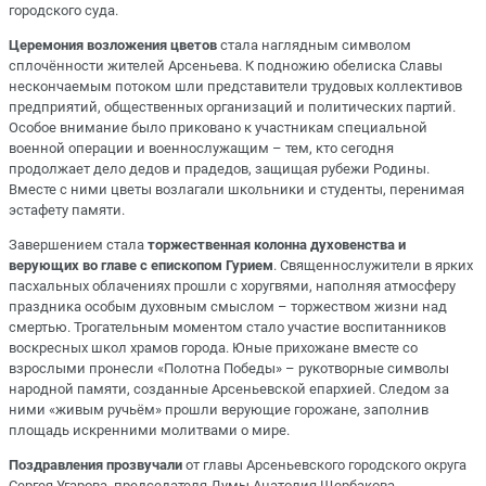
городского суда.
Церемония возложения цветов
стала наглядным символом
сплочённости жителей Арсеньева. К подножию обелиска Славы
нескончаемым потоком шли представители трудовых коллективов
предприятий, общественных организаций и политических партий.
Особое внимание было приковано к участникам специальной
военной операции и военнослужащим
– тем, кто сегодня
продолжает дело дедов и прадедов, защищая рубежи Родины.
Вместе с ними цветы возлагали школьники и студенты, перенимая
эстафету памяти.
Завершением стала
торжественная колонна духовенства и
верующих во главе с епископом Гурием
. Священнослужители в ярких
пасхальных облачениях прошли с хоругвями, наполняя атмосферу
праздника особым духовным смыслом – торжеством жизни над
смертью. Трогательным моментом стало участие воспитанников
воскресных школ храмов города. Юные прихожане вместе со
взрослыми пронесли «Полотна Победы» – рукотворные символы
народной памяти, созданные Арсеньевской епархией. Следом за
ними «живым ручьём» прошли верующие горожане, заполнив
площадь искренними молитвами о мире.
Поздравления прозвучали
от главы Арсеньевского городского округа
Сергея Угарова, председателя Думы Анатолия Щербакова,