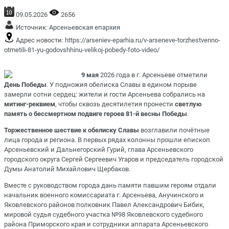
09.05.2026
2656
Источник:
Арсеньевская епархия
Адрес новости:
https://arseniev-eparhia.ru/v-arseneve-torzhestvenno-
otmetili-81-yu-godovshhinu-velikoj-pobedy-foto-video/
9 мая
2026 года в г. Арсеньеве отметили
День Победы
. У подножия обелиска Славы в едином порыве
замерли сотни сердец: жители и гости Арсеньева собрались на
митинг-реквием
, чтобы сквозь десятилетия пронести
светлую
память о бессмертном подвиге героев 81-й весны Победы
.
Торжественное шествие к обелиску Славы
возглавили почётные
лица города и региона. В первых рядах колонны прошли епископ
Арсеньевский и Дальнегорский Гурий, глава Арсеньевского
городского округа Сергей Сергеевич Угаров и председатель городской
Думы Анатолий Михайлович Щербаков.
Вместе с руководством города дань памяти павшим героям отдали
начальник военного комиссариата г. Арсеньева, Анучинского и
Яковлевского районов полковник Павел Александрович Бибик,
мировой судья судебного участка №98 Яковлевского судебного
района Приморского края и сотрудники аппарата Арсеньевского