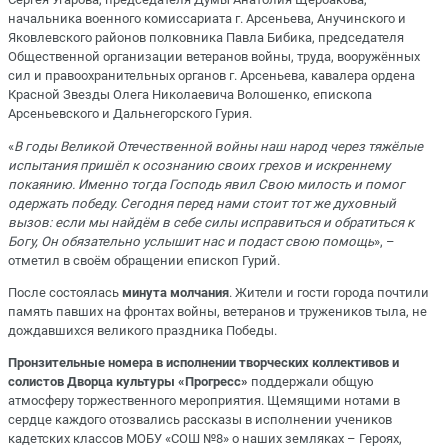
начальника военного комиссариата г. Арсеньева, Анучинского и
Яковлевского районов полковника Павла Бибика, председателя
Общественной организации ветеранов войны, труда, вооружённых
сил и правоохранительных органов г. Арсеньева, кавалера ордена
Красной Звезды Олега Николаевича Волошенко, епископа
Арсеньевского и Дальнегорского Гурия.
«
В годы Великой Отечественной войны наш народ через тяжёлые
испытания пришёл к осознанию своих грехов и искреннему
покаянию. Именно тогда Господь явил Свою милость и помог
одержать победу. Сегодня перед нами стоит тот же духовный
вызов: если мы найдём в себе силы исправиться и обратиться к
Богу, Он обязательно услышит нас и подаст свою помощь
», –
отметил в своём обращении епископ Гурий.
После состоялась
минута молчания
. Жители и гости города почтили
память павших на фронтах войны, ветеранов и тружеников тыла, не
дождавшихся великого праздника Победы.
Пронзительные номера в исполнении творческих коллективов и
солистов Дворца культуры «Прогресс»
поддержали общую
атмосферу торжественного мероприятия. Щемящими нотами в
сердце каждого отозвались рассказы в исполнении учеников
кадетских классов МОБУ «СОШ №8» о наших земляках – Героях,