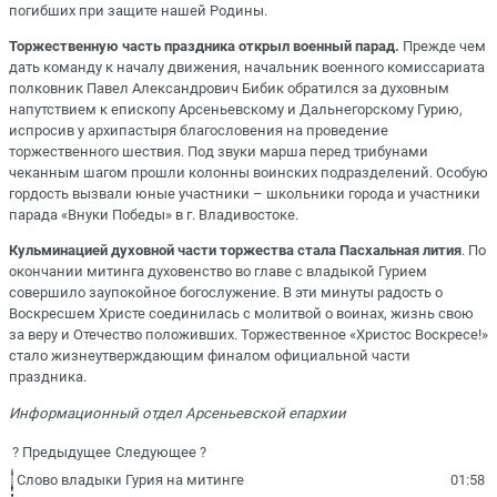
погибших при защите нашей Родины.
Торжественную часть праздника открыл военный парад.
Прежде чем
дать команду к началу движения, начальник военного комиссариата
полковник Павел Александрович Бибик обратился за духовным
напутствием к епископу Арсеньевскому и Дальнегорскому Гурию,
испросив у архипастыря благословения на проведение
торжественного шествия. Под звуки марша перед трибунами
чеканным шагом прошли колонны воинских подразделений. Особую
гордость вызвали юные участники – школьники города и участники
парада «Внуки Победы» в г. Владивостоке.
Кульминацией духовной части торжества стала Пасхальная лития
. По
окончании митинга духовенство во главе с владыкой Гурием
совершило заупокойное богослужение. В эти минуты радость о
Воскресшем Христе соединилась с молитвой о воинах, жизнь свою
за веру и Отечество положивших. Торжественное «Христос Воскресе!»
стало жизнеутверждающим финалом официальной части
праздника.
Информационный отдел Арсеньевской епархии
? Предыдущее
Следующее ?
Слово владыки Гурия на митинге
01:58