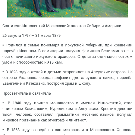
Святитель Иннокентий Московский: апостол Сибири и Америки
26 августа 1797 — 31 марта 1879
▫️ Родился в семье пономаря в Иркутской губернии, при крещении
наречён Иоанном. В семинарии получил фамилию Вениаминов — в
честь почившего иркутского архиерея. С детства отличался острым
умом и способностью к языкам.
▫️ В 1823 году с женой и детьми отправился на Алеутские острова. На
острове Уналашка создал алфавит для алеутского языка, перевёл
Евангелие и Катехизис, построил храм и школу.
Просветитель и святитель
▫️ В 1840 году принял монашество с именем Иннокентий, стал
епископом Камчатским, Курильским и Алеутским. Крестил десятки
тысяч человек, составлял грамматики местных языков, получил
мировое признание как этнограф и лингвист.
▫️ В 1868 году возведён в сан митрополита Московского. Основал