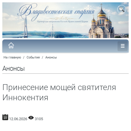
На главную
/
События
/
Анонсы
Анонсы
Принесение мощей святителя
Иннокентия
12.06.2026
3105