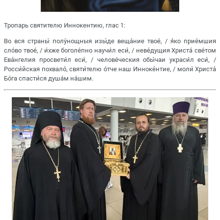
Тропарь святителю Иннокентию, глас 1:
Во вся страны́ полу́нощныя изы́де веща́ние твое́, / я́ко прие́мшия
сло́во твое́, / и́хже боголе́пно научи́л еси́, / неве́дущия Христа́ све́том
Ева́нгелия просвети́л еси́, / челове́ческия обы́чаи украси́л еси́, /
Росси́йская похвало́, святи́телю о́тче наш Инноке́нтие, / моли́ Христа́
Бо́га спасти́ся душа́м на́шим.