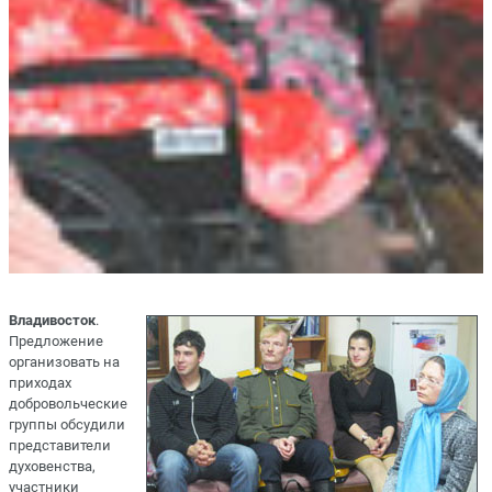
Владивосток
.
Предложение
организовать на
приходах
добровольческие
группы обсудили
представители
духовенства,
участники