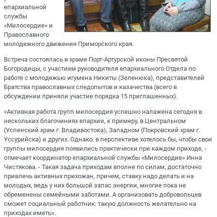
епархиальной
службы
«Милосердие» и
Православного
молодежного движения Приморского края.
Встреча состоялась в храме Порт-Артурской иконы Пресвятой
Богородицы, с участием руководителя епархиального Отдела по
работе с молодежью игумена Никиты (Зеленюка), представителей
Братства православных следопытов и казачества (всего в
обсуждении приняли участие порядка 15 приглашенных).
«Активная работа групп милосердия успешно налажена сегодня в
нескольких благочиниях епархии, к примеру, в Центральном
(Успенский храм г. Владивостока), Западном (Покровский храм г.
Уссурийска) и других. Однако, в перспективе хотелось бы, чтобы свои
группы милосердия появились практически при каждом приходе, -
отмечает координатор епархиальной службы «Милосердие» Инна
Чистякова. - Такая задача приходам вполне по силам, достаточно
привлечь активных прихожан, причем, ставку надо делать и на
молодых, ведь у них большой запас энергии, многие пока не
обременены семейными заботами. А организовать добровольцев
сможет социальный работник: такую должность желательно на
приходах иметь».