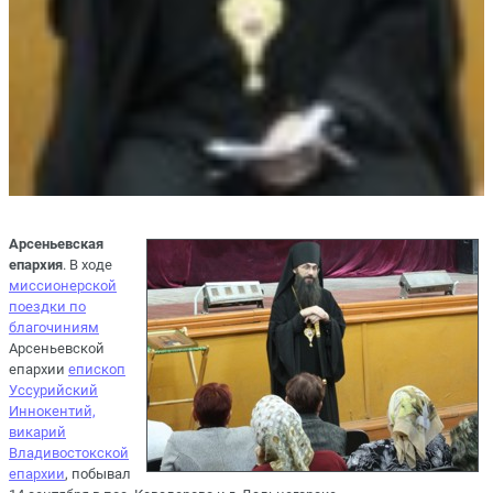
Арсеньевская
епархия
. В ходе
миссионерской
поездки по
благочиниям
Арсеньевской
епархии
епископ
Уссурийский
Иннокентий,
викарий
Владивостокской
епархии
, побывал