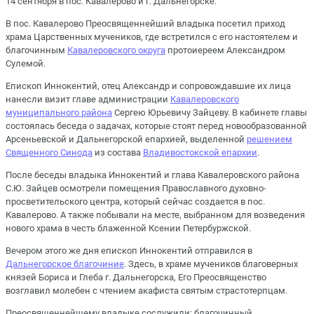
14 сентября в пос. Кавалерово и г. Дальнегорске.
В пос. Кавалерово Преосвященнейший владыка посетил приход
храма Царственных мучеников, где встретился с его настоятелем и
благочинным
Кавалеровского округа
протоиереем Александром
Сулемой.
Епископ Иннокентий, отец Александр и сопровождавшие их лица
нанесли визит главе администрации
Кавалеровского
муниципального района
Сергею Юрьевичу Зайцеву. В кабинете главы
состоялась беседа о задачах, которые стоят перед новообразованной
Арсеньевской и Дальнегорской епархией, выделенной
решением
Священного Синода
из состава
Владивостокской епархии
.
После беседы владыка Иннокентий и глава Кавалеровского района
С.Ю. Зайцев осмотрели помещения Православного духовно-
просветительского центра, который сейчас создается в пос.
Кавалерово. А также побывали на месте, выбранном для возведения
нового храма в честь блаженной Ксении Петербуржской.
Вечером этого же дня епископ Иннокентий отправился в
Дальнегорское благочиние
. Здесь, в храме мучеников благоверных
князей Бориса и Глеба г. Дальнегорска, Его Преосвященство
возглавил молебен с чтением акафиста святым страстотерпцам.
Преосвященнейшему владыке сослужили: благочинный