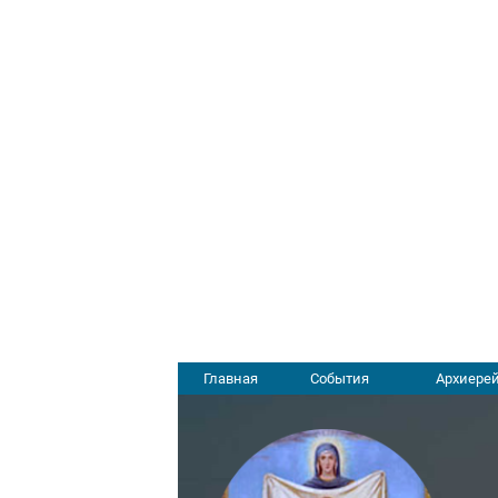
Главная
События
Архиерей