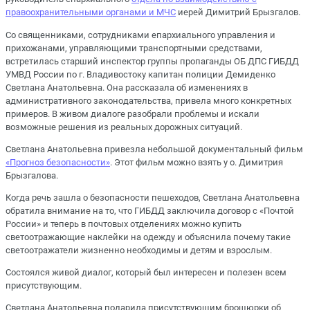
правоохранительными органами и МЧС
иерей Димитрий Брызгалов.
Со священниками, сотрудниками епархиального управления и
прихожанами, управляющими транспортными средствами,
встретилась старший инспектор группы пропаганды ОБ ДПС ГИБДД
УМВД России по г. Владивостоку капитан полиции Демиденко
Светлана Анатольевна. Она рассказала об изменениях в
административного законодательства, привела много конкретных
примеров. В живом диалоге разобрали проблемы и искали
возможные решения из реальных дорожных ситуаций.
Светлана Анатольевна привезла небольшой документальный фильм
«Прогноз безопасности»
. Этот фильм можно взять у о. Димитрия
Брызгалова.
Когда речь зашла о безопасности пешеходов, Светлана Анатольевна
обратила внимание на то, что ГИБДД заключила договор с «Почтой
России» и теперь в почтовых отделениях можно купить
светоотражающие наклейки на одежду и объяснила почему такие
светоотражатели жизненно необходимы и детям и взрослым.
Состоялся живой диалог, который был интересен и полезен всем
присутствующим.
Светлана Анатольевна подарила присутствующим брошюрки об