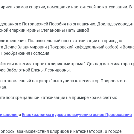
лирики храмов епархии, помощники настоятелей по катехизации. В
дованного Патриархией Пособия по оглашению. Доклад руководит
ской епархии Ирины Степановны Латышевой
ле крещения. Положительный опыт катехизации на приходах
га Денис Владимирович (Покровский кафедральный собор) и Волк
а Преображения Господня.
ствия катехизаторов с клириками храма". Доклад катехизатора 
ока Заболотной Елены Леонидовны.
Восстановленный патриарх" выступила катехизатор Покровского
кая.
ыте посткрещальной катехизации на примере храма святых
ой школы
и
Епархиальных курсов по изучению основ Православия
опросы взаимодействия клириков и катехизаторов. В городе