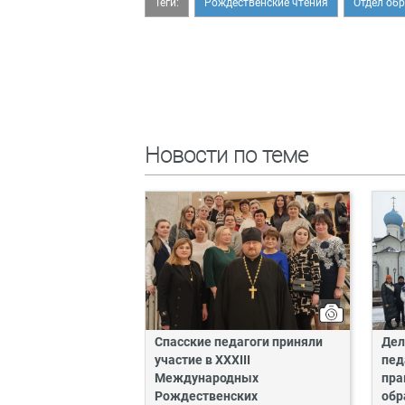
Теги:
Рождественские чтения
Отдел об
Новости по теме
Спасские педагоги приняли
Дел
участие в XXXIII
пед
Международных
пра
Рождественских
обр