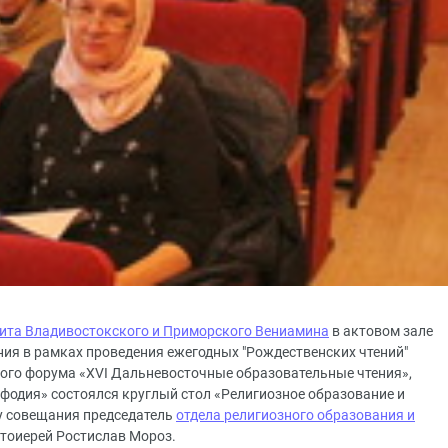
ита Владивостокского и Приморского Вениамина
в актовом зале
ия в рамках проведения ежегодных "Рождественских чтений"
ского форума «XVI Дальневосточные образовательные чтения»,
одия» состоялся круглый стол «Религиозное образование и
ту совещания председатель
отдела религиозного образования и
тоиерей Ростислав Мороз.