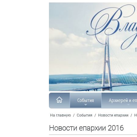
События
Архиерей и е
На главную
/
События
/
Новости епархии
/
Н
Новости епархии 2016