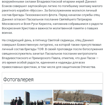
вооружёнными силами Владивостокской епархии иерей Даниил
Есаков совершил заупокойную литию по погибшему экипажу малого
ракетного корабля «Муссон». За богослужением молился личный
состав бригады Тихоокеанского флота. Перед началом службы отец
Даниил огласил Пасхальное послание Святейшего Патриарха
Московского и Всея Руси Кирилла, напомнив собравшимся о радости
Воскресения Христова и важности молитвенной памяти о павших
воинах.
На следующий день, в пятницу Светлой седмицы, отец Даниил
совершил Божественную литургию, на которой также присутствовал
личный состав бригады ТОФ. В своей проповеди после богослужения
священнослужитель зачитал Пасхальное послание митрополита
Владивостокского и Приморского Павла, отметив, что дни Пасхи —
это время особой радости, единения и надежды для всех
православных христиан, в том числе для защитников Отечества.
Фотогалерея