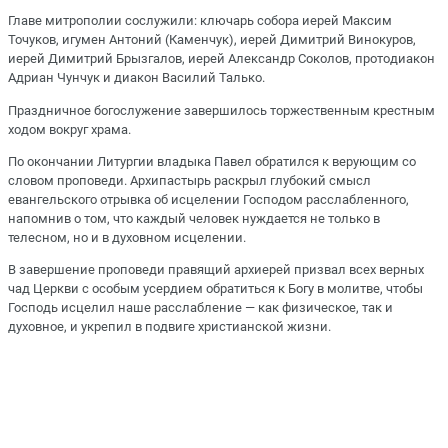
Главе митрополии сослужили: ключарь собора иерей Максим
Точуков, игумен Антоний (Каменчук), иерей Димитрий Винокуров,
иерей Димитрий Брызгалов, иерей Александр Соколов, протодиакон
Адриан Чунчук и диакон Василий Талько.
Праздничное богослужение завершилось торжественным крестным
ходом вокруг храма.
По окончании Литургии владыка Павел обратился к верующим со
словом проповеди. Архипастырь раскрыл глубокий смысл
евангельского отрывка об исцелении Господом расслабленного,
напомнив о том, что каждый человек нуждается не только в
телесном, но и в духовном исцелении.
В завершение проповеди правящий архиерей призвал всех верных
чад Церкви с особым усердием обратиться к Богу в молитве, чтобы
Господь исцелил наше расслабление — как физическое, так и
духовное, и укрепил в подвиге христианской жизни.