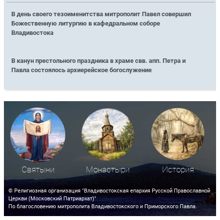
В день своего тезоименитства митрополит Павел совершил
Божественную литургию в кафедральном соборе
Владивостока
В канун престольного праздника в храме свв. апп. Петра и
Павла состоялось архиерейское богослужение
Святыни
Монастыри
История
© Религиозная организация "Владивостокская епархия Русской Православной
Церкви (Московский Патриархат)"
По благословению митрополита Владивостокского и Приморского Павла.