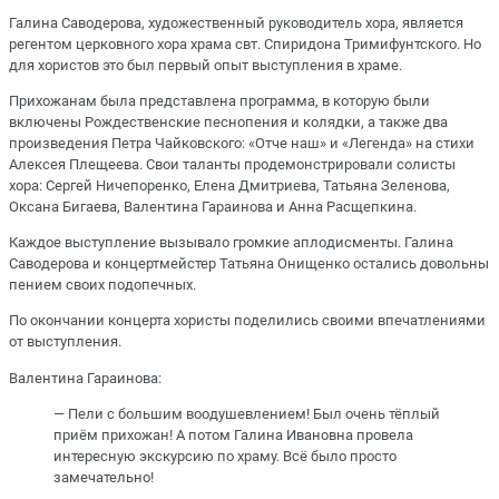
Галина Саводерова, художественный руководитель хора, является
регентом церковного хора храма свт. Спиридона Тримифунтского. Но
для хористов это был первый опыт выступления в храме.
Прихожанам была представлена программа, в которую были
включены Рождественские песнопения и колядки, а также два
произведения Петра Чайковского: «Отче наш» и «Легенда» на стихи
Алексея Плещеева. Свои таланты продемонстрировали солисты
хора: Сергей Ничепоренко, Елена Дмитриева, Татьяна Зеленова,
Оксана Бигаева, Валентина Гараинова и Анна Расщепкина.
Каждое выступление вызывало громкие аплодисменты. Галина
Саводерова и концертмейстер Татьяна Онищенко остались довольны
пением своих подопечных.
По окончании концерта хористы поделились своими впечатлениями
от выступления.
Валентина Гараинова:
— Пели с большим воодушевлением! Был очень тёплый
приём прихожан! А потом Галина Ивановна провела
интересную экскурсию по храму. Всё было просто
замечательно!