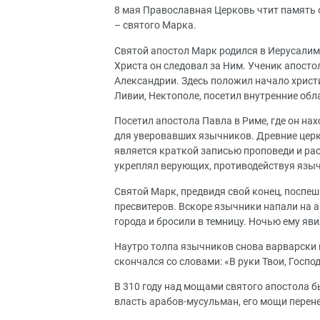
8 мая Православная Церковь чтит память о
– святого Марка.
Святой апостол Марк родился в Иерусалим
Христа он следовал за Ним. Ученик апосто
Александрии. Здесь положил начало христ
Ливии, Нектополе, посетил внутренние об
Посетил апостола Павла в Риме, где он нах
для уверовавших язычников. Древние церк
является краткой записью проповеди и ра
укреплял верующих, противодействуя языч
Святой Марк, предвидя свой конец, поспеш
пресвитеров. Вскоре язычники напали на а
города и бросили в темницу. Ночью ему яв
Наутро толпа язычников снова варварски п
скончался со словами: «В руки Твои, Госпо
В 310 году над мощами святого апостола бы
власть арабов-мусульман, его мощи перене