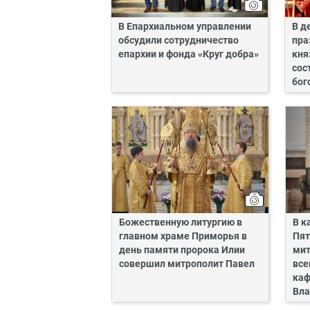
В Епархиальном управлении
В д
обсудили сотрудничество
пра
епархии и фонда «Круг добра»
кня
сос
бог
Божественную литургию в
В к
главном храме Приморья в
Пят
день памяти пророка Илии
мит
совершил митрополит Павел
все
каф
Вла