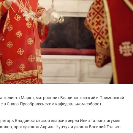
 евангелиста Марка, митрополит Владивостокский и Приморский
е в Спасо-Преображенском кафедральном соборе г.
ретарь Владивостокской епархии иерей Илия Талько, игумен
околов, протодиакон Адриан Чунчук и диакон Василий Талько.