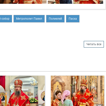
 собор
Митрополит Павел
Полиелей
Пасха
Читать все