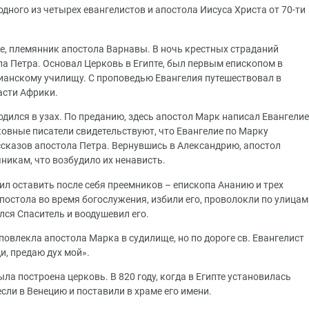
дного из четырех евангелистов и апостола Иисуса Христа от 70-ти
е, племянник апостола Варнавы. В ночь крестных страданий
ла Петра. Основал Церковь в Египте, был первым епископом в
ианскому училищу. С проповедью Евангелия путешествовал в
ласти Африки.
одился в узах. По преданию, здесь апостол Марк написал Евангелие
овные писатели свидетельствуют, что Евангелие по Марку
ссказов апостола Петра. Вернувшись в Александрию, апостол
никам, что возбудило их ненависть.
ил оставить после себя преемников – епископа Ананию и трех
постола во время богослужения, избили его, проволокли по улицам
ился Спаситель и воодушевил его.
овлекла апостола Марка в судилище, но по дороге св. Евангелист
ди, предаю дух мой».
ла построена церковь. В 820 году, когда в Египте установилась
сли в Венецию и поставили в храме его имени.