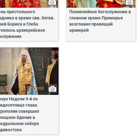
ень престольного
Полиелейное богослужение в
здника в храме свв. блгвв.
главном храме Приморья
зей Бориса и Глеба
возглавил правящий
тоялось архиерейское
архиерей
ослужение
анун Недели 9-й по
идесятнице глава
рополии совершил
нощное бдение в
едральном соборе
дивостока