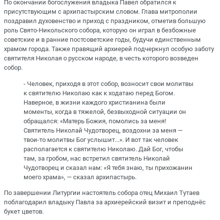
По окончании богослужения владыка Павел обратился к
присутствующим с архипастырским словом. Глава митрополии
поздравил духовенство и приход с праздником, отметив большую
роль Свято-Никольского собора, которую он играл в безбожные
советские и в ранние постсоветские годы, будучи единственным
храмом города. Также правящий архиерей подчеркнул особую заботу
святителя Николая о русском народе, в честь которого возведен
собор.
- Человек, приходя в этот собор, возносит свои молитвы
к святителю Николаю как к ходатаю перед Богом.
Наверное, в жизни каждого христианина были
моменты, когда в тяжелой, безвыходной ситуации он
обращался: «Матерь Божия, помолись за меня!
Святитель Николай Чудотворец, воздохни за меня —
твои-то молитвы Бог услышит...». И вот так человек
располагается к святителю Николаю. Дай Бог, чтобы
там, за гробом, нас встретил святитель Николай
Чудотворец и сказал нам: «Я тебя знаю, ты прихожанин
моего храма», — сказал архипастырь.
По завершении Литургии настоятель собора отец Михаил Тутаев
поблагодарил владыку Павла за архиерейский визит и преподнёс
букет цветов.