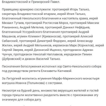
Владивостокский и Приморский Павел.
Правящему архиерею сослужили: протоиерей Игорь Талько,
секретарь Владивостокской епархии, иерей Илия Талько,
благочинный Никольского благочиния и настоятель храма, иерей
Михаил Тутаев, протоиерей Ростислав Мороз, протоиерей Максим
Романенко, Андрей Метелев, протоиерей Даниил Нефёдьев,
благочинный Уссурийского благочиния протоиерей Андрей
Машанов, игумен Климент (Кривоносов), протоиерей Алексий
Сабанский, протоиерей Димитрий Федорин, иерей Александр
Жилин, иерей Андрей Мельников, иеромонах Марк (Корнилов), иерей
Сергий Зверев, иерей Дионисий Ищенко, протодиакон Адриан
Чунчук, протодиакон Николай Наплавков, иеродиакон Пимен
(Дубровский) и диакон Василий Талько.
Песнопения богослужения исполнил хор Свято-Никольского собора
под руководством регента Елизаветы Калчевой.
За Литургией молились игумения Марфо-Мариинского монастыря
матушка Иоанна (Польянова) с сестрами.
Несмотря на будний день, множество верующих жителей и гостей
города пришли молитвенно разделить вместе с прихожанами эту
значимую для собора дату.