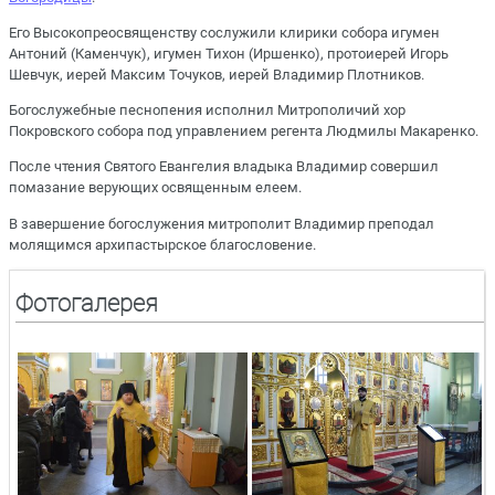
Его Высокопреосвященству сослужили клирики собора игумен
Антоний (Каменчук), игумен Тихон (Иршенко), протоиерей Игорь
Шевчук, иерей Максим Точуков, иерей Владимир Плотников.
Богослужебные песнопения исполнил Митрополичий хор
Покровского собора под управлением регента Людмилы Макаренко.
После чтения Святого Евангелия владыка Владимир совершил
помазание верующих освященным елеем.
В завершение богослужения митрополит Владимир преподал
молящимся архипастырское благословение.
Фотогалерея