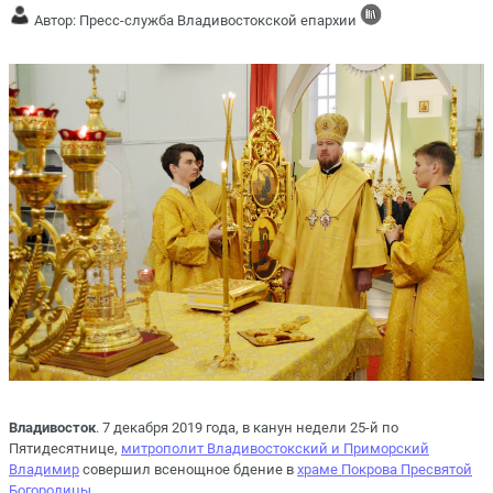
Автор: Пресс-служба Владивостокской епархии
Владивосток
. 7 декабря 2019 года, в канун недели 25-й по
Пятидесятнице,
митрополит Владивостокский и Приморский
Владимир
совершил всенощное бдение в
храме Покрова Пресвятой
Богородицы
.