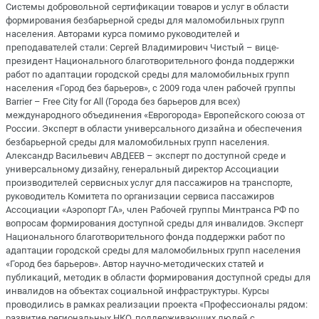
Системы добровольной сертификации товаров и услуг в области
формирования безбарьерной среды для маломобильных групп
населения. Авторами курса помимо руководителей и
преподавателей стали: Сергей Владимирович Чистый – вице-
президент Национального благотворительного фонда поддержки
работ по адаптации городской среды для маломобильных групп
населения «Город без барьеров», с 2009 года член рабочей группы
Barrier – Free City for All (Города без барьеров для всех)
международного объединения «Еврогорода» Европейского союза от
России. Эксперт в области универсального дизайна и обеспечения
безбарьерной среды для маломобильных групп населения.
Александр Васильевич АВДЕЕВ – эксперт по доступной среде и
универсальному дизайну, генеральный директор Ассоциации
производителей сервисных услуг для пассажиров на транспорте,
руководитель Комитета по организации сервиса пассажиров
Ассоциации «Аэропорт ГА», член Рабочей группы Минтранса РФ по
вопросам формирования доступной среды для инвалидов. Эксперт
Национального благотворительного фонда поддержки работ по
адаптации городской среды для маломобильных групп населения
«Город без барьеров». Автор научно-методических статей и
публикаций, методик в области формирования доступной среды для
инвалидов на объектах социальной инфраструктуры. Курсы
проводились в рамках реализации проекта «Профессионалы рядом:
развитие региональных НКО, поддерживающих людей с