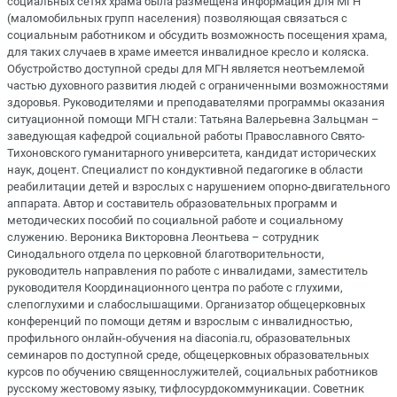
социальных сетях храма была размещена информация для МГН
(маломобильных групп населения) позволяющая связаться с
социальным работником и обсудить возможность посещения храма,
для таких случаев в храме имеется инвалидное кресло и коляска.
Обустройство доступной среды для МГН является неотъемлемой
частью духовного развития людей с ограниченными возможностями
здоровья. Руководителями и преподавателями программы оказания
ситуационной помощи МГН стали: Татьяна Валерьевна Зальцман –
заведующая кафедрой социальной работы Православного Свято-
Тихоновского гуманитарного университета, кандидат исторических
наук, доцент. Специалист по кондуктивной педагогике в области
реабилитации детей и взрослых с нарушением опорно-двигательного
аппарата. Автор и составитель образовательных программ и
методических пособий по социальной работе и социальному
служению. Вероника Викторовна Леонтьева – сотрудник
Синодального отдела по церковной благотворительности,
руководитель направления по работе с инвалидами, заместитель
руководителя Координационного центра по работе с глухими,
слепоглухими и слабослышащими. Организатор общецерковных
конференций по помощи детям и взрослым с инвалидностью,
профильного онлайн-обучения на diaconia.ru, образовательных
семинаров по доступной среде, общецерковных образовательных
курсов по обучению священнослужителей, социальных работников
русскому жестовому языку, тифлосурдокоммуникации. Советник