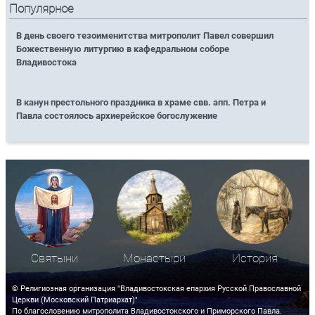
Популярное
В день своего тезоименитства митрополит Павел совершил
Божественную литургию в кафедральном соборе
Владивостока
В канун престольного праздника в храме свв. апп. Петра и
Павла состоялось архиерейское богослужение
Святыни
Монастыри
История
© Религиозная организация "Владивостокская епархия Русской Православной
Церкви (Московский Патриархат)"
По благословению митрополита Владивостокского и Приморского Павла.