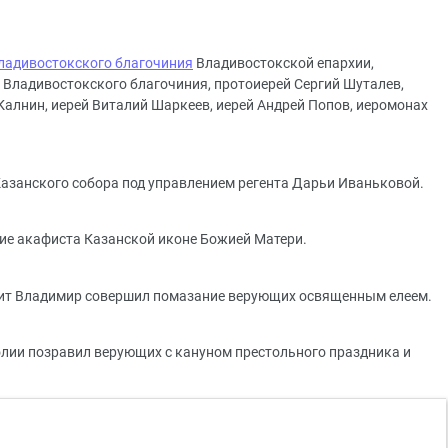
Владивостокского благочиния
Владивостокской епархии,
 Владивостокского благочиния, протоиерей Сергий Шуталев,
Калнин, иерей Виталий Шаркеев, иерей Андрей Попов, иеромонах
азанского собора под управлением регента Дарьи Иваньковой.
ние акафиста Казанской иконе Божией Матери.
лит Владимир совершил помазание верующих освященным елеем.
лии позравил верующих с кануном престольного праздника и