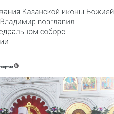
ования Казанской иконы Божией
 Владимир возглавил
федральном соборе
хии
 епархии