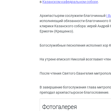
в
Казанском кафедральном соборе
.
Архипастырям сослужили благочинный
I 
исполняющий обязанности благочинного II
клирики Казанского собора: иерей Андрей 
Ермоген (Крещенко).
Богослужебные песнопения исполнил хор К
На утрене епископ Николай возглавил чте
После чтения Святого Евангелия митропо
В завершение богослужения глава митропо
преподал архипастырское благословение.
Фотогалерея