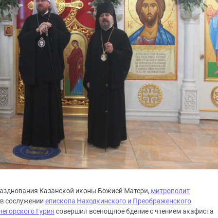
 празднования Казанской иконы Божией Матери,
митрополит
в сослужении
епископа Находкинского и Преображенского
негорского Гурия
совершил всенощное бдение с чтением акафиста