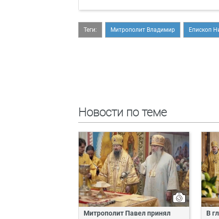
Теги:
Митрополит Владимир
Епископ Н
Новости по теме
Митрополит Павел принял
В г