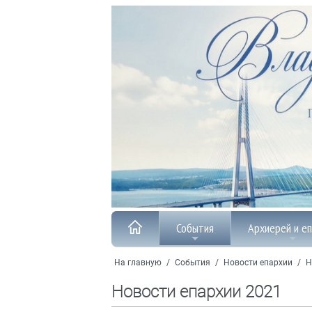
События
Архиерей и е
На главную
/
События
/
Новости епархии
/
Н
Новости епархии 2021