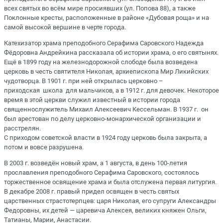
всех святых во всём мире просиявших (ул. Попова 88), а также
Поклонные кресты, расположенные в районе «Дубовая роща» и на
самой высокой вершине в черте города.
Катехизатор храма преподобного Серафима Саровского Надежда
Фёдоровна Андрейкина рассказала об истории храма, о его святынях.
Ещё в 1899 году на железнодорожной слободе была возведена
церковь в честь святителя Николая, архиепископа Мир Ликийских
чудотворца. В 1901 г. при ней открылась церковно –
приходская школа для мальчиков, а в 1912 г. для девочек. Некоторое
время в этой церкви служил известный в истории города
священнослужитель Михаил Алексеевич Кессельман. В 1937 г. он
был арестован по делу церковно-монархической организации и
расстрелян.
С приходом советской власти в 1924 году церковь была закрыта, а
потом и вовсе разрушена.
В 2003 г. возведён новый храм, а 1 августа, в день 100-летия
прославления преподобного Серафима Саровского, состоялось
торжественное освящение храма и была отслужена первая литургия.
В декабре 2008 г. правый придел освящен в честь святых
царственных страстотерпцев: царя Николая, его супруги Александры
Федоровны, их детей — царевича Алексея, великих княжен Ольги,
Татианы, Марии, Анастасии.