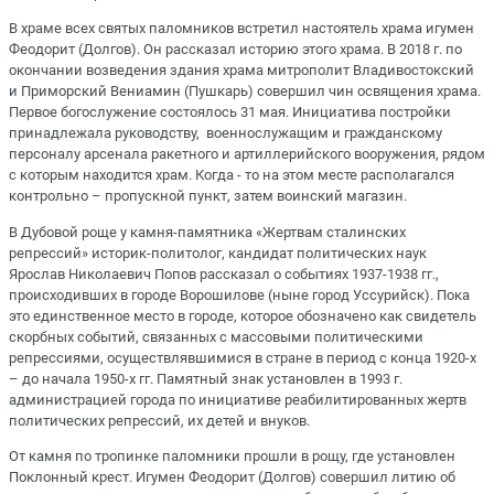
В храме всех святых паломников встретил настоятель храма игумен
Феодорит (Долгов). Он рассказал историю этого храма. В 2018 г. по
окончании возведения здания храма митрополит Владивостокский
и Приморский Вениамин (Пушкарь) совершил чин освящения храма.
Первое богослужение состоялось 31 мая. Инициатива постройки
принадлежала руководству, военнослужащим и гражданскому
персоналу арсенала ракетного и артиллерийского вооружения, рядом
с которым находится храм. Когда - то на этом месте располагался
контрольно – пропускной пункт, затем воинский магазин.
В Дубовой роще у камня-памятника «Жертвам сталинских
репрессий» историк-политолог, кандидат политических наук
Ярослав Николаевич Попов рассказал о событиях 1937-1938 гг.,
происходивших в городе Ворошилове (ныне город Уссурийск). Пока
это единственное место в городе, которое обозначено как свидетель
скорбных событий, связанных с массовыми политическими
репрессиями, осуществлявшимися в стране в период с конца 1920-х
– до начала 1950-х гг. Памятный знак установлен в 1993 г.
администрацией города по инициативе реабилитированных жертв
политических репрессий, их детей и внуков.
От камня по тропинке паломники прошли в рощу, где установлен
Поклонный крест. Игумен Феодорит (Долгов) совершил литию об