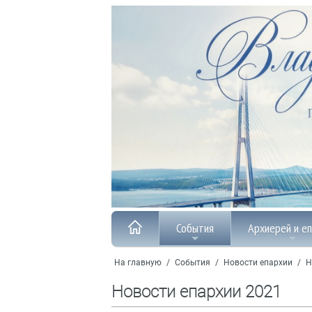
События
Архиерей и е
На главную
/
События
/
Новости епархии
/
Н
Новости епархии 2021