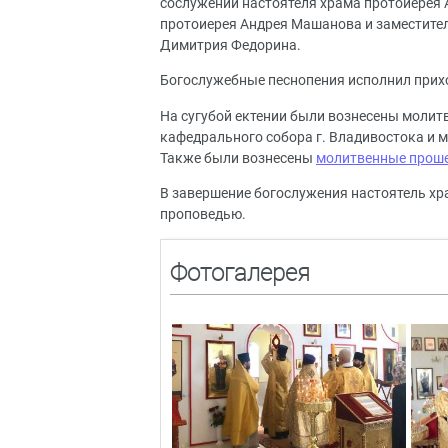
сослужении настоятеля храма протоиерея А
протоиерея Андрея Машанова и заместител
Димитрия Федорина.
Богослужебные песнопения исполнил прихо
На сугубой ектении были вознесены молит
кафедрального собора г. Владивостока и 
Также были вознесены
молитвенные проше
В завершение богослужения настоятель хр
проповедью.
Фотогалерея