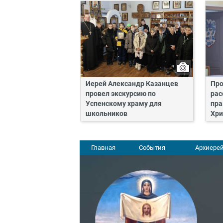
Иерей Александр Казанцев
Про
провел экскурсию по
рас
Успенскому храму для
пра
школьников
Хри
Главная
События
Архиерей