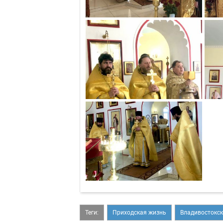
Теги:
Приходская жизнь
Владивостокск