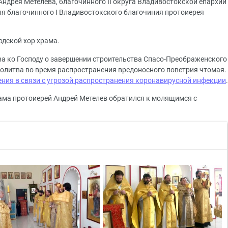
ндрея Метелева, благочинного II округа Владивостокской епархии
я благочинного I Владивостокского благочиния протоиерея
дской хор храма.
ва ко Господу о завершении строительства Спасо-Преображенского
молитва во время распространения вредоносного поветрия чтомая.
ния в связи с угрозой распространения коронавирусной инфекции
.
ама протоиерей Андрей Метелев обратился к молящимся с