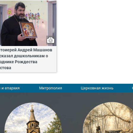
тоиерей Андрей Машанов
сказал дошкольникам о
зднике Рождества
стова
 и епархия
Митрополия
Церковная жизнь