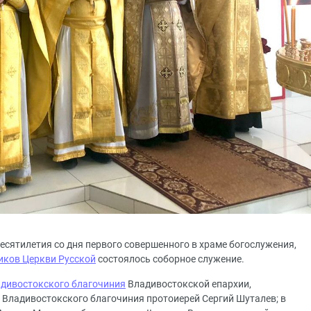
 десятилетия со дня первого совершенного в храме богослужения,
иков Церкви Русской
состоялось соборное служение.
адивостокского благочиния
Владивостокской епархии,
 Владивостокского благочиния протоиерей Сергий Шуталев; в