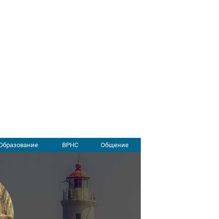
Образование
ВРНС
Общение