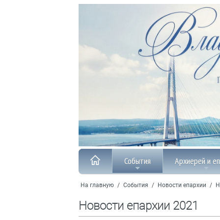
События
Архиерей и е
На главную
/
События
/
Новости епархии
/
Н
Новости епархии 2021