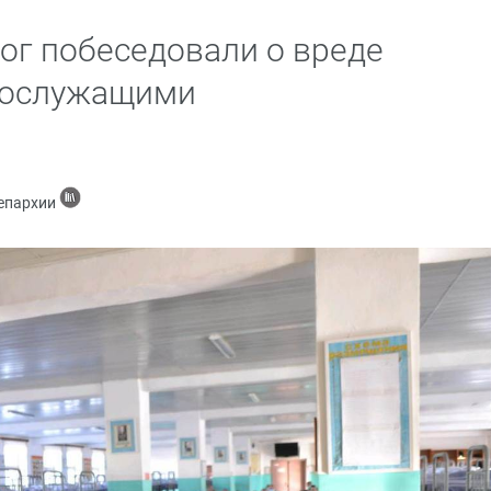
ог побеседовали о вреде
нослужащими
 епархии