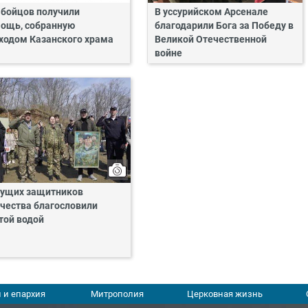
 бойцов получили
В уссурийском Арсенале
ощь, собранную
благодарили Бога за Победу в
ходом Казанского храма
Великой Отечественной
войне
ущих защитников
чества благословили
той водой
 и епархия
Митрополия
Церковная жизнь