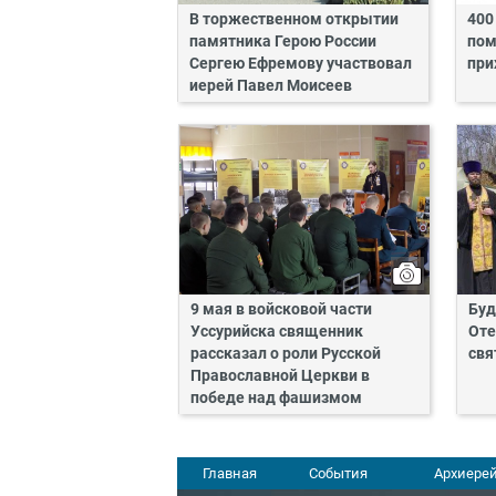
В торжественном открытии
400
памятника Герою России
пом
Сергею Ефремову участвовал
при
иерей Павел Моисеев
9 мая в войсковой части
Буд
Уссурийска священник
Оте
рассказал о роли Русской
свя
Православной Церкви в
победе над фашизмом
Главная
События
Архиерей