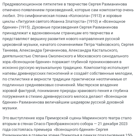
Предреволюционное пятилетие в творчестве Сергея Рахманинова
отмечено появлением произведений, которые сам композитор очень
любил. Это симфоническая поэма «Колокола» (1913) и хоровые
циклы «Литургия святого Иоанна Златоуста» (1910) и «Всенощное
бдение» (1915). Духовные произведения Сергея Рахманинова
принадлежат к вдохновенным страницам его творчества и
представляют вершину развития нового направления русской
церковной музыки, начатого сочинениями Петра Чайковского, Сергея
Танеева, Александра Гречанинова, Александра Кастальского,
деятельностью Степана Смоленского и Московского синодального
хора.«Всенощное бдение» поражает глубиной проникновения в
исконно русскую музыкальную традицию. Композитор использует
напевы древнерусских песнопений и создаёт собственные мелодии,
по стилистике и верности традиции практически неотличимые от
подлинных средневековых сочинений. Мастерское владение
хоровой фактурой, понимание природы храмового пения и глубина
погружения в стихию древнерусского мелоса делают «Всенощное
бдение» Рахманинова величайшим шедевром русской духовной
музыки.
Это выступление хора Приморской сцены Мариинского театра стало
вторым в стенах Спасо-Преображенского собора — 21 декабря 2023
года состоялась премьера «Всенощного бдения» Сергея
Рахманинова в главном храме Приморья в рамках празднования 150-