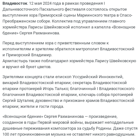
Владивосток
. 12 мая 2024 года в рамках проведения I
Дальневосточного Пасхального фестиваля состоялось открытое
выступление хора Приморской сцены Мариинского театра в Спасо-
Преображенском соборе. Коллектив под управлением главного
хормейстера Ларисы Швейковской исполнил а капелла «Всенощное
бдение» Сергея Рахманинова.
Перед выступлением хора с приветственным словом к
исполнителям и зрителям обратился митрополит Владивостокский
и Приморский Владимир.
Архипастырь также поблагодарил хормейстера Ларису Швейковскую
и вручил ей букет цветов.
Зрителями концерта стали епископ Уссурийский Иннокентий,
викарий Владивостокской епархии; секретарь Владивостокской
епархии протоиерей Игорь Талько; благочинный I Владивостокского
благочиния Владивостокской епархии, ключарь собора протоиерей
Сергий Шуталев; духовенство и прихожане храмов Владивостокской
епархии; жители и гости города.
«Всенощное бдение» Сергея Рахманинова — произведение,
созданное в годы Первой мировой войны, выражает неподдельные
душевные переживания композитора за судьбу Родины. Даже спустя
100 лет проникновенная музыка не оставляет никого равнодушным.