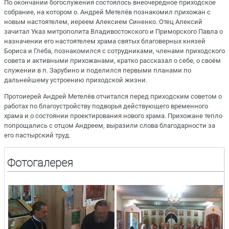
По окончании богослужения состоялось внеочередное приходское
собрание, на котором о. Андрей Метелёв познакомил прихожан с
новым настоятелем, иереем Алексием Синенко. Отец Алексий
зачитал Указ митрополита Владивостокского и Приморского Павла о
назначении его настоятелем храма святых благоверных князей
Бориса и Глеба, познакомился с сотрудниками, членами приходского
совета и активными прихожанами, кратко рассказал о себе, о своём
служении в п. Зарубино и поделился первыми планами по
дальнейшему устроению приходской жизни.
Протоиерей Андрей Метелёв отчитался перед приходским советом о
работах по благоустройству подворья действующего временного
храма и о состоянии проектирования нового храма. Прихожане тепло
попрощались с отцом Андреем, выразили слова благодарности за
его пастырский труд.
Фотогалерея