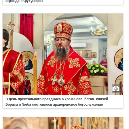
и фонда «Круг добра»
В день престольного праздника в храме свв. блгвв. князей
Бориса и Глеба состоялось архиерейское богослужение