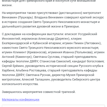
монастыря для Приморского края и коснулся сути монашеской
жизни.
На мероприятии также присутствовал (дистанционно) митрополит
Вениамин (Пушкарь). Владыка Вениамин совершил краткий экскурс
в историю создания Свято-Троицкого Николаевского монастыря и
дальнейшего развития духовной жизни в Приморье.
С докладами на конференции выступили: епископ Уссурийский
Иннокентий; иеромонах Александр (Дерягин), клирик
Екатеринодарской и Кубанской епархии; игумен Пимен (Литовкин),
наместник Свято-Троицкого Николаевского мужского монастыря;
игумен Климент (Кривоносов), игумения Иоанна (Польянова); игумен
Антоний (Каменчук); Светлана Суслова, старший преподаватель
кафедры теологии ДВФУ; Станислав Самохлиб, кандидат богословия;
Сергей Ерёмин, руководитель исторической секции Русского клуба в
Харбине; Альбина Ростовцева, старший преподаватель кафедры
теологии ДВФУ; Светлана Руснак, директор Музея Приморской
митрополии; Алексей Талашкин, руководитель Сибирского центра
колокольного искусства.
Завершилось мероприятие совместной трапезой.
Материалы конференции