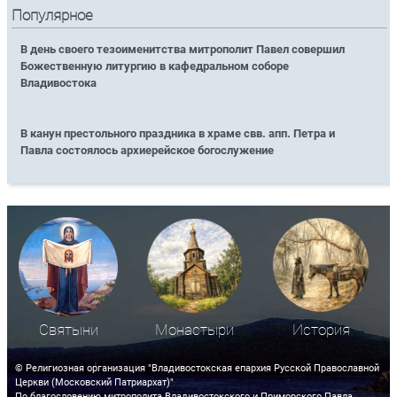
Популярное
В день своего тезоименитства митрополит Павел совершил
Божественную литургию в кафедральном соборе
Владивостока
В канун престольного праздника в храме свв. апп. Петра и
Павла состоялось архиерейское богослужение
Святыни
Монастыри
История
© Религиозная организация "Владивостокская епархия Русской Православной
Церкви (Московский Патриархат)"
По благословению митрополита Владивостокского и Приморского Павла.