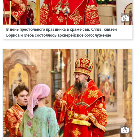
В день престольного праздника в храме свв. блгвв. князей
Бориса и Глеба состоялось архиерейское богослужение