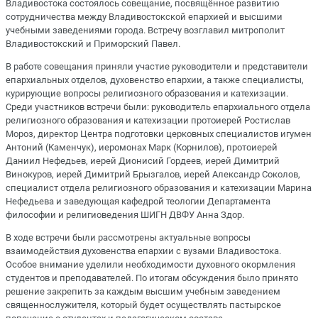
Владивостока состоялось совещание, посвящённое развитию
сотрудничества между Владивостокской епархией и высшими
учебными заведениями города. Встречу возглавил митрополит
Владивостокский и Приморский Павел.
В работе совещания приняли участие руководители и представители
епархиальных отделов, духовенство епархии, а также специалисты,
курирующие вопросы религиозного образования и катехизации.
Среди участников встречи были: руководитель епархиального отдела
религиозного образования и катехизации протоиерей Ростислав
Мороз, директор Центра подготовки церковных специалистов игумен
Антоний (Каменчук), иеромонах Марк (Корнилов), протоиерей
Даниил Нефедьев, иерей Дионисий Гордеев, иерей Димитрий
Винокуров, иерей Димитрий Брызгалов, иерей Александр Соколов,
специалист отдела религиозного образования и катехизации Марина
Нефедьева и заведующая кафедрой теологии Департамента
философии и религиоведения ШИГН ДВФУ Анна Здор.
В ходе встречи были рассмотрены актуальные вопросы
взаимодействия духовенства епархии с вузами Владивостока.
Особое внимание уделили необходимости духовного окормления
студентов и преподавателей. По итогам обсуждения было принято
решение закрепить за каждым высшим учебным заведением
священнослужителя, который будет осуществлять пастырское