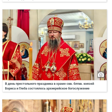
В день престольного праздника в храме свв. блгвв. князей
Бориса и Глеба состоялось архиерейское богослужение