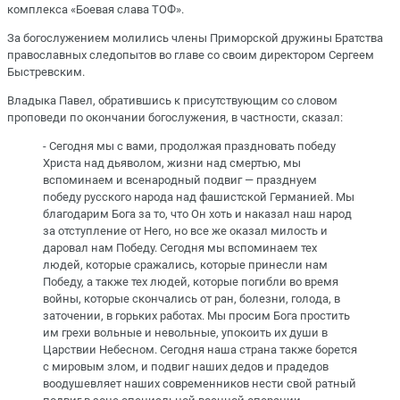
комплекса «Боевая слава ТОФ».
За богослужением молились члены Приморской дружины Братства
православных следопытов во главе со своим директором Сергеем
Быстревским.
Владыка Павел, обратившись к присутствующим со словом
проповеди по окончании богослужения, в частности, сказал:
- Сегодня мы с вами, продолжая праздновать победу
Христа над дьяволом, жизни над смертью, мы
вспоминаем и всенародный подвиг — празднуем
победу русского народа над фашистской Германией. Мы
благодарим Бога за то, что Он хоть и наказал наш народ
за отступление от Него, но все же оказал милость и
даровал нам Победу. Сегодня мы вспоминаем тех
людей, которые сражались, которые принесли нам
Победу, а также тех людей, которые погибли во время
войны, которые скончались от ран, болезни, голода, в
заточении, в горьких работах. Мы просим Бога простить
им грехи вольные и невольные, упокоить их души в
Царствии Небесном. Сегодня наша страна также борется
с мировым злом, и подвиг наших дедов и прадедов
воодушевляет наших современников нести свой ратный