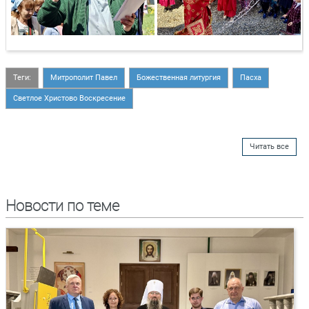
Теги:
Митрополит Павел
Божественная литургия
Пасха
Светлое Христово Воскресение
Читать все
Новости по теме