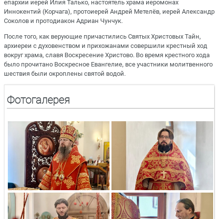
епархии иерей Илия Талько, настоятель храма иеромонах
Иннокентий (Корчага), протоиерей Андрей Метелёв, иерей Александр
Соколов и протодиакон Адриан Чунчук.
После того, как верующие причастились Святых Христовых Тайн,
архиереи с духовенством и прихожанами совершили крестный ход
вокруг храма, славя Воскресение Христово. Во время крестного хода
было прочитано Воскресное Евангелие, все участники молитвенного
шествия были окроплены святой водой.
Фотогалерея