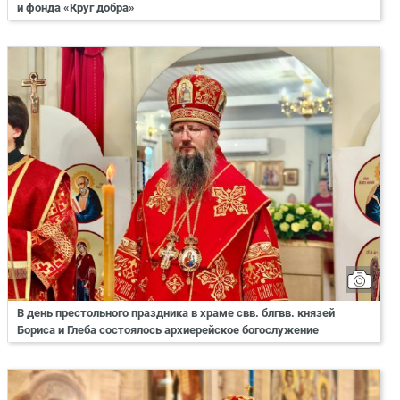
и фонда «Круг добра»
В день престольного праздника в храме свв. блгвв. князей
Бориса и Глеба состоялось архиерейское богослужение