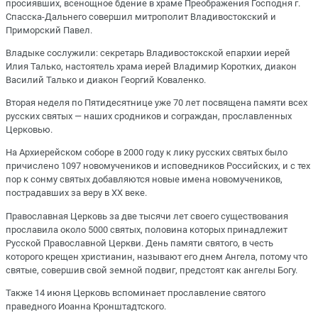
просиявших, всенощное бдение в храме Преображения Господня г.
Спасска-Дальнего совершил митрополит Владивостокский и
Приморский Павел.
Владыке сослужили: секретарь Владивостокской епархии иерей
Илия Талько, настоятель храма иерей Владимир Коротких, диакон
Василий Талько и диакон Георгий Коваленко.
Вторая неделя по Пятидесятнице уже 70 лет посвящена памяти всех
русских святых — наших сродников и сограждан, прославленных
Церковью.
На Архиерейском соборе в 2000 году к лику русских святых было
причислено 1097 новомучеников и исповедников Российских, и с тех
пор к сонму святых добавляются новые имена новомучеников,
пострадавших за веру в ХХ веке.
Православная Церковь за две тысячи лет своего существования
прославила около 5000 святых, половина которых принадлежит
Русской Православной Церкви. День памяти святого, в честь
которого крещен христианин, называют его днем Ангела, потому что
святые, совершив свой земной подвиг, предстоят как ангелы Богу.
Также 14 июня Церковь вспоминает прославление святого
праведного Иоанна Кронштадтского.