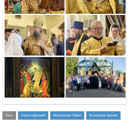
Теги:
Спасск-Дальний
Митрополит Павел
Всенощное бдение