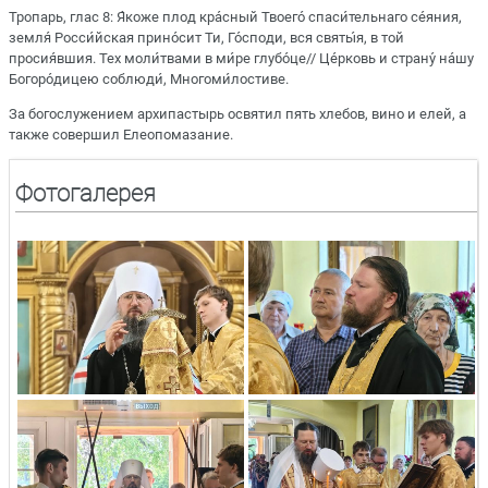
Тропарь, глас 8: Я́коже плод кра́сный Твоего́ спаси́тельнаго се́яния,
земля́ Росси́йская прино́сит Ти, Го́споди, вся святы́я, в той
просия́вшия. Тех моли́твами в ми́ре глубо́це// Це́рковь и страну́ на́шу
Богоро́дицею соблюди́, Многоми́лостиве.
За богослужением архипастырь освятил пять хлебов, вино и елей, а
также совершил Елеопомазание.
Фотогалерея