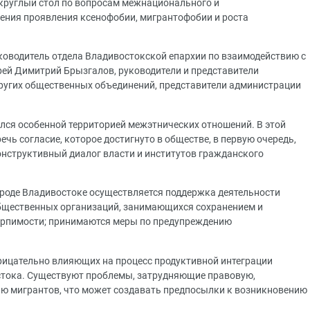
руглый стол по вопросам межнационального и
ения проявления ксенофобии, мигрантофобии и роста
уководитель отдела Владивостокской епархии по взаимодействию с
ей Димитрий Брызгалов, руководители и представители
ругих общественных объединений, представители администрации
ялся особенной территорией межэтнических отношений. В этой
чь согласие, которое достигнуто в обществе, в первую очередь,
онструктивный диалог власти и институтов гражданского
городе Владивостоке осуществляется поддержка деятельности
бщественных организаций, занимающихся сохранением и
ерпимости; принимаются меры по предупреждению
трицательно влияющих на процесс продуктивной интеграции
стока. Существуют проблемы, затрудняющие правовую,
ию мигрантов, что может создавать предпосылки к возникновению