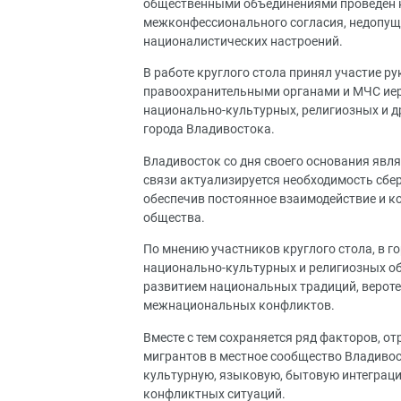
общественными объединениями проведён к
межконфессионального согласия, недопущ
националистических настроений.
В работе круглого стола принял участие р
правоохранительными органами и МЧС иер
национально-культурных, религиозных и д
города Владивостока.
Владивосток со дня своего основания явл
связи актуализируется необходимость сбере
обеспечив постоянное взаимодействие и к
общества.
По мнению участников круглого стола, в 
национально-культурных и религиозных о
развитием национальных традиций, верот
межнациональных конфликтов.
Вместе с тем сохраняется ряд факторов, о
мигрантов в местное сообщество Владиво
культурную, языковую, бытовую интеграц
конфликтных ситуаций.