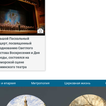
ьшой Пасхальный
церт, посвященный
зднованию Светлого
стова Воскресения и Дня
еды, состоялся на
морской сцене
иинского театра
 и епархия
Митрополия
Церковная жизнь