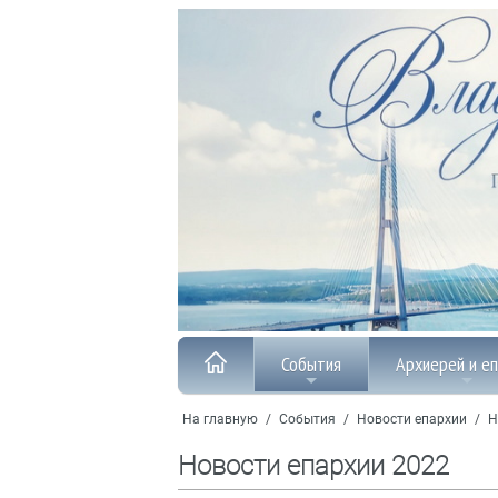
События
Архиерей и е
На главную
/
События
/
Новости епархии
/
Н
Новости епархии 2022