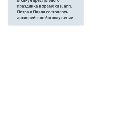
В канун престольного
праздника в храме свв. апп.
Петра и Павла состоялось
архиерейское богослужение