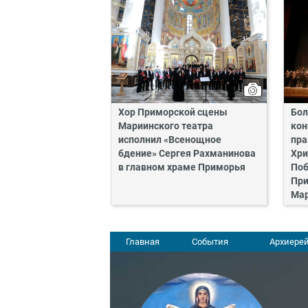
Хор Приморской сцены
Бол
Мариинского театра
кон
исполнил «Всенощное
пра
бдение» Сергея Рахманинова
Хри
в главном храме Приморья
Поб
При
Мар
Главная
События
Архиерей