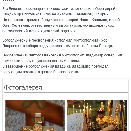
Его Высокопреосвященству сослужили: ключарь собора иерей
Владимир Плотников; игумен Антоний (Каменчук); клирик
Никольского храма г. Владивостока иерей Иоанн Караман; иерей
Олег Селезнёв; ответственный за организацию архиерейских
богослужений иерей Дионисий Ищенко.
Богослужебные песнопения исполнил Митрополичий хор
Покровского собора под управлением регента Елены Левада.
После чтения Святого Евангелия митрополит Владимир совершил
помазание верующих освященным елеем.
В завершение богослужения владыка Владимир преподал
верующим архипастырское благословение.
Фотогалерея