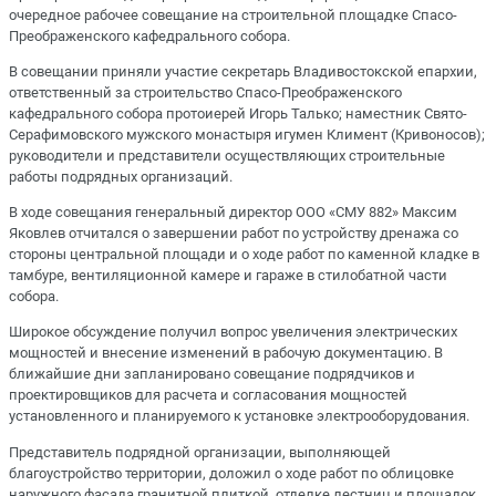
очередное рабочее совещание на строительной площадке Спасо-
Преображенского кафедрального собора.
В совещании приняли участие секретарь Владивостокской епархии,
ответственный за строительство Спасо-Преображенского
кафедрального собора протоиерей Игорь Талько; наместник Свято-
Серафимовского мужского монастыря игумен Климент (Кривоносов);
руководители и представители осуществляющих строительные
работы подрядных организаций.
В ходе совещания генеральный директор ООО «СМУ 882» Максим
Яковлев отчитался о завершении работ по устройству дренажа со
стороны центральной площади и о ходе работ по каменной кладке в
тамбуре, вентиляционной камере и гараже в стилобатной части
собора.
Широкое обсуждение получил вопрос увеличения электрических
мощностей и внесение изменений в рабочую документацию. В
ближайшие дни запланировано совещание подрядчиков и
проектировщиков для расчета и согласования мощностей
установленного и планируемого к установке электрооборудования.
Представитель подрядной организации, выполняющей
благоустройство территории, доложил о ходе работ по облицовке
наружного фасада гранитной плиткой, отделке лестниц и площадок