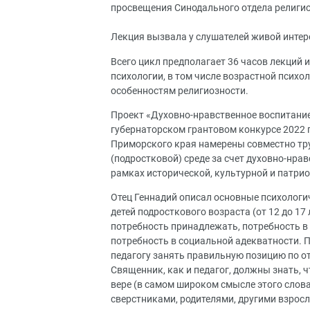
просвещения Синодального отдела религио
Лекция вызвала у слушателей живой интер
Всего цикл предполагает 36 часов лекций 
психологии, в том числе возрастной псих
особенностям религиозности.
Проект «Духовно-нравственное воспитание
губернаторском грантовом конкурсе 2022 
Приморского края намерены совместно тр
(подростковой) среде за счет духовно-нра
рамках исторической, культурной и патри
Отец Геннадий описал основные психологи
детей подросткового возраста (от 12 до 17 
потребность принадлежать, потребность в 
потребность в социальной адекватности.
педагогу занять правильную позицию по о
Священник, как и педагог, должны знать, 
вере (в самом широком смысле этого слова
сверстниками, родителями, другими взро