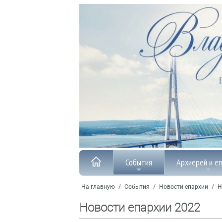
События
Архиерей и е
На главную
/
События
/
Новости епархии
/
Н
Новости епархии 2022