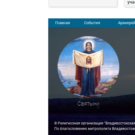
уча
Главная
События
Архиерей
Святыни
© Религиозная организация "Владивостокска
По благословению митрополита Владивостокс