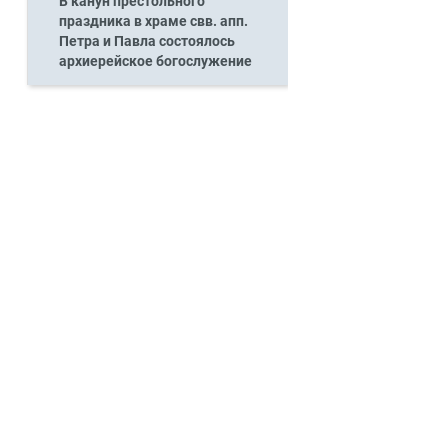
В канун престольного
праздника в храме свв. апп.
Петра и Павла состоялось
архиерейское богослужение