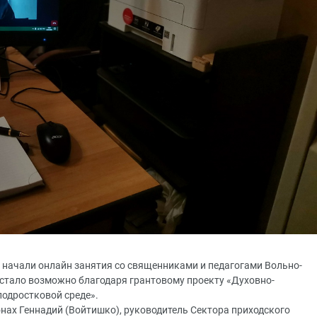
 начали онлайн занятия со священниками и педагогами Вольно-
 стало возможно благодаря грантовому проекту «Духовно-
подростковой среде».
нах Геннадий (Войтишко), руководитель Сектора приходского