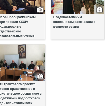
пасо-Преображенском
Владивостокским
оре прошли XXXIV
школьникам рассказали о
ждународные
ценности семьи
дественские
азовательные чтения
ги грантового проекта
ховно-нравственное и
риотическое воспитание в
одёжной и подростковой
де» впечатлили всех