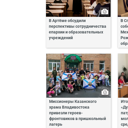
В Артёме обсудили
В С
перспективы сотрудничества
соб
епархии и образовательных
Ме
учреждений
Рож
обр
Миссионеры Казанского
Ито
храма Владивостока
«Ду
привезли героев-
пат
фронтовиков в пришкольный
мол
лагерь
сре