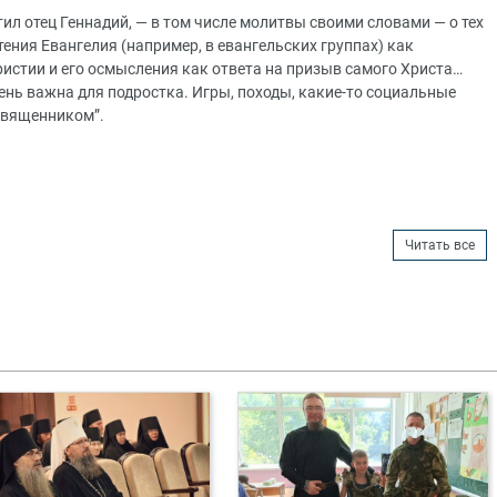
л отец Геннадий, — в том числе молитвы своими словами — о тех
тения Евангелия (например, в евангельских группах) как
ристии и его осмысления как ответа на призыв самого Христа…
ень важна для подростка. Игры, походы, какие-то социальные
 священником”.
Читать все