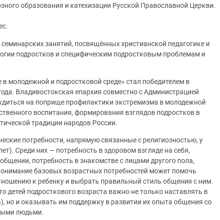
зного образования и катехизации Русской Православной Церкви.
ес.
и семинарских занятий, посвящённых христианской педагогике и
ологии подростков и специфическим подростковым проблемам и
 в молодежной и подростковой среде» стал победителем в
года. Владивостокская епархия совместно с Администрацией
удиться на поприще профилактики экстремизма в молодежной
вственного воспитания, формирования взглядов подростков в
отической традиции народов России.
ческие потребности, напрямую связанные с религиозностью, у
лет). Среди них — потребность в здоровом взгляде на себя,
общении, потребность в знакомстве с лицами другого пола,
 Понимание базовых возрастных потребностей может помочь
тношению к ребенку и выбрать правильный стиль общения с ним.
что детей подросткового возраста важно не только наставлять в
), но и оказывать им поддержку в развитии их опыта общения со
слыми людьми.