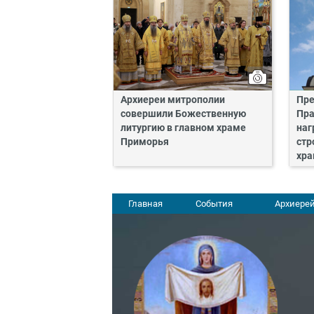
Архиереи митрополии
Пре
совершили Божественную
Пра
литургию в главном храме
наг
Приморья
стр
хра
Главная
События
Архиерей