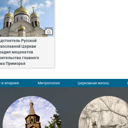
дстоятель Русской
вославной Церкви
радил меценатов
оительства главного
ма Приморья
 и епархия
Митрополия
Церковная жизнь