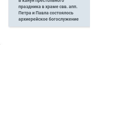
В канун престольного
праздника в храме свв. апп.
Петра и Павла состоялось
архиерейское богослужение