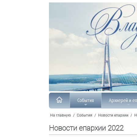
События
Архиерей и е
На главную
/
События
/
Новости епархии
/
Н
Новости епархии 2022