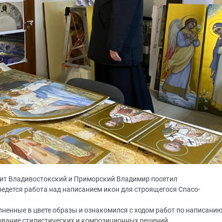
олит Владивостокский и Приморский Владимир посетил
ведется работа над написанием икон для строящегося Спасо-
енные в цвете образы и ознакомился с ходом работ по написани
сование стилистических и композиционных решений.