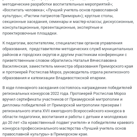
методические разработки воспитательных мероприятий»;
«Воспитать человека»; «Лучший учитель основ православной
культуры»; «Растим патриотов Приморья»); круглые столы,
секционные заседания, семинары и мастер-классы; дискуссионные,
консультационные, презентационные, экспертные и
проектировочные площадки.
К педагогам, воспитателям, специалистам органов управления
образования, представителям методических служб муниципальных
районов и городских округов и другим участникам конференции с
приветственным словом обратились Наталья Вячеславовна
Василянская, заместитель министра образования Приморского края
и протоиерей Ростислав Мороз, руководитель отдела религиозного
образования и катехизации Владивостокской епархии.
В ходе пленарного заседания состоялось награждение победителей
региональных конкурсов 2022 года. Протоиерей Ростислав Мороз
вручил сертификаты участников от Приамурской митрополии и
дипломы победителей от Приморской митрополии призерам I
регионального этапа XVII ежегодного Всероссийского конкурса в
области педагогики, воспитания и работы с детьми и молодежью
до 20 лет «За нравственный подвиг учителя» и победителям краевого
конкурса профессионального мастерства «Лучший учитель основ
православной культуры» в Приморском крае.