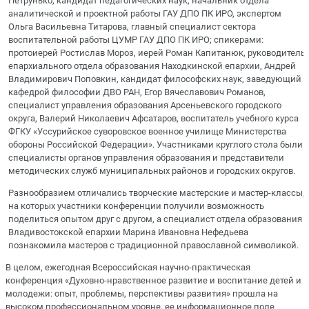
Петрунько, кандидат педагогических наук, начальник отдела
аналитической и проектной работы ГАУ ДПО ПК ИРО, экспертом
Ольга Васильевна Титарова, главный специалист сектора
воспитательной работы ЦУМР ГАУ ДПО ПК ИРО; спикерами:
протоиерей Ростислав Мороз, иерей Роман Капитанюк, руководитель
епархиального отдела образования Находкинской епархии, Андрей
Владимирович Поповкин, кандидат философских наук, заведующий
кафедрой философии ДВО РАН, Егор Вячеславович Романов,
специалист управления образования Арсеньевского городского
округа, Валерий Николаевич Афсатаров, воспитатель учебного курса
ФГКУ «Уссурийское суворовское военное училище Министерства
обороны Российской Федерации». Участниками круглого стола были
специалисты органов управления образования и представители
методических служб муниципальных районов и городских округов.
Разнообразием отличались творческие мастерские и мастер-классы,
на которых участники конференции получили возможность
поделиться опытом друг с другом, а специалист отдела образования
Владивостокской епархии Марина Ивановна Нефедьева
познакомила мастеров с традиционной православной символикой.
В целом, ежегодная Всероссийская научно-практическая
конференция «Духовно-нравственное развитие и воспитание детей и
молодежи: опыт, проблемы, перспективы развития» прошла на
высоком профессиональном уровне, ее информационное поле