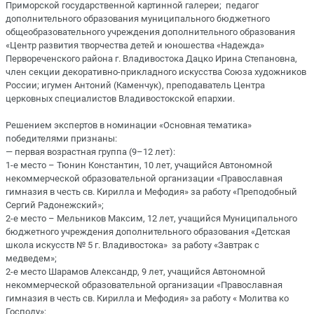
Приморской государственной картинной галереи; педагог
дополнительного образования муниципального бюджетного
общеобразовательного учреждения дополнительного образования
«Центр развития творчества детей и юношества «Надежда»
Первореченского района г. Владивостока Дацко Ирина Степановна,
член секции декоративно-прикладного искусства Союза художников
России; игумен Антоний (Каменчук), преподаватель Центра
церковных специалистов Владивостокской епархии.
Решением экспертов в номинации «Основная тематика»
победителями признаны:
— первая возрастная группа (9–12 лет):
1-е место – Тюнин Константин, 10 лет, учащийся Автономной
некоммерческой образовательной организации «Православная
гимназия в честь св. Кирилла и Мефодия» за работу «Преподобный
Сергий Радонежский»;
2-е место – Мельников Максим, 12 лет, учащийся Муниципального
бюджетного учреждения дополнительного образования «Детская
школа искусств № 5 г. Владивостока» за работу «Завтрак с
медведем»;
2-е место Шарамов Александр, 9 лет, учащийся Автономной
некоммерческой образовательной организации «Православная
гимназия в честь св. Кирилла и Мефодия» за работу « Молитва ко
Господу»;