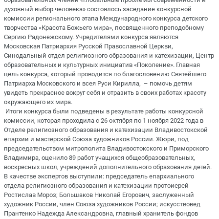
духовный выбор человека» состоялось заседание конкурсной
комиссии регионального этапа Международного конкурса детского
творчества «Красота Божьего мира», посвященного преподобному
Сергию Радонежскому. Учредителями конкурса являются
Московская Патриархия Русской Православной Церкви,
Синодальный отдел религиозного образования и катехизации, Центр
образовательных и культурных инициатив «Поколение». Главная
цель конкурса, который проводится по благословению Святейшего
Патриарха Московского и всея Руси Кирилла, – помочь детям
увидеть прекрасное вокруг себя и отразить в своих работах красоту
окружающего их мира.
Итоги конкурса были подведены в результате работы конкурсной
комиссии, которая проходила с 26 октября по 1 ноября 2022 года в
Отделе религиозного образования и катехизации Владивостокской
епархии и мастерской Союза художников России. Жюри, под
председательством митрополита Владивостокского и Приморского
Владимира, оценило 89 работ учащихся общеобразовательных,
воскресных школ, учреждений дополнительного образования детей.
В качестве экспертов выступили: председатель епархиального
отдела религиозного образования и катехизации протоиерей
Ростислав Мороз; Большаков Николай Егорович, заслуженный
художник России, член Союза художников России; искусствовед
Прантенко Надежда Александровна, главный хранитель фондов