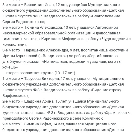
3-е место – Вершинин Иван, 12 лет, учащийся Муниципального
бюджетного учреждения дополнительного образования «Детская
школа искусств № 3 г. Владивостока» за работу «Благословение
Сергия Радонежского»;
3-е место – Тюнина Александра, 10 лет, учащаяся Автономной
некоммерческой образовательной организации «Православная
гимназия в честь св. Кирилла и Мефодия» за работу « Чудо падения с
колокольни»;
3-е место – Паращенко Александра, 9 лет, воспитанница изостудии
Ирины Курьяновой (г. Владивосток) за работу «Сергий ласково
улыбнулся и сказал : «Не печалься, подожди и увидишь, кого ты
хочешь»
— вторая возрастная группа (13–17 лет):
1-е место – Тарусова Виктория, 17 лет, учащаяся Муниципального
бюджетного учреждения дополнительного образования «Детская
школа искусств № 3 г. Владивостока» за работу «Видение отроку
Варфоломею»;
2-е место – Шадрина Арина, 15 лет, учащаяся Муниципального
бюджетного учреждения дополнительного образования «Детская
художественная школа № 3 г. Владивостока» за работу «Храм в честь
преподобного Сергия Радонежского в селе Комягино»;
2-е место – Зимина Софья, 14 лет, учащаяся Муниципального
бюджетного учреждения дополнительного образования «Детская