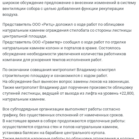
широкое обсуждение предложение о внесении изменений в систему
вентиляции собора с целью добавления функции рекуперации
воздуха.
Представитель ООО «Ритц» доложил о ходе работ по облицовке
натуральным камнем ограждения стилобата со стороны лестницы
центральной площади.
Представитель ООО «Гравитер» сообщил о ходе работ по отделке
натуральным камнем колонн и порталов в храме. Состоялось
обсуждение необходимости увеличения количества работников
компании для ускорения темпов исполнения работ.
По окончании совещания митрополит Владимир осмотрел
строительную площадку и ознакомился с ходом работ.
На обсуждение был вынесен вопрос замены люков на звонницах.
Также митрополит Владимир дал поручение произвести облицовку
ступеней лестницы, ведущей от выхода из лифта на уровень +22,800,
натуральным камнем.
Все субподрядные организации выполняют работы согласно
графику, без существенных отклонений от намеченных сроков.
В настоящее время в соборе продолжаются отделочные работы:
осуществляется отделка стен и полов натуральным камнем,
установка балясин на барабане центрального купола.
Также ведутся наружные работы по облицовке ограждения и колонн