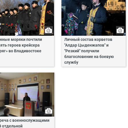
нные моряки почтили
Личный состав корветов
ять героев крейсера
"Алдар Цыденжапов" и
ряг» во Владивостоке
"Резкий" получили
благословение на боевую
службу
реча с военнослужащими
й отдельной