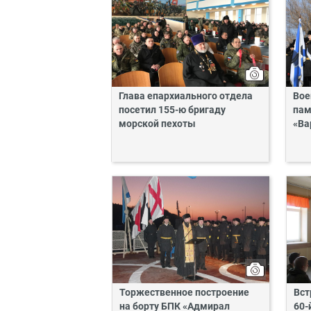
Глава епархиального отдела
Вое
посетил 155-ю бригаду
пам
морской пехоты
«Ва
Торжественное построение
Вст
на борту БПК «Адмирал
60-