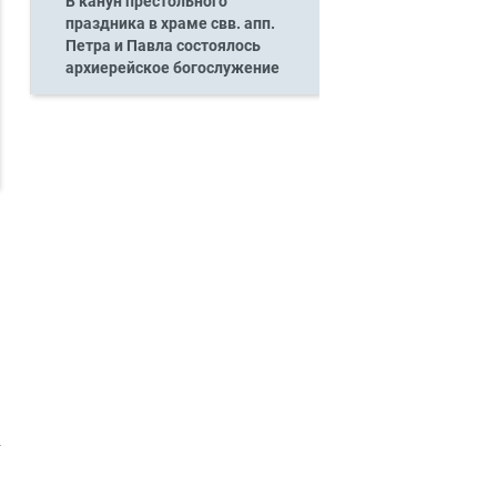
В канун престольного
праздника в храме свв. апп.
Петра и Павла состоялось
архиерейское богослужение