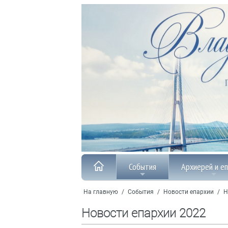
События
Архиерей и е
На главную
/
События
/
Новости епархии
/
Н
Новости епархии 2022