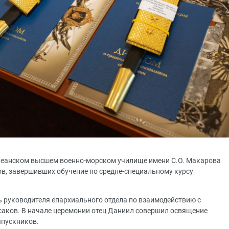
океанском высшем военно-морском училище имени С.О. Макарова
в, завершивших обучение по средне-специальному курсу
ь руководителя епархиального отдела по взаимодействию с
аков. В начале церемонии отец Даниил совершил освящение
ыпускников.