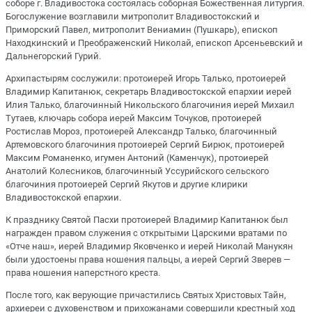
соборе г. Владивостока состоялась соборная Божественная литургия.
Богослужение возглавили митрополит Владивостокский и
Приморский Павел, митрополит Вениамин (Пушкарь), епископ
Находкинский и Преображенский Николай, епископ Арсеньевский и
Дальнегорский Гурий.
Архипастырям сослужили: протоиерей Игорь Талько, протоиерей
Владимир Капитанюк, секретарь Владивостокской епархии иерей
Илия Талько, благочинный Никольского благочиния иерей Михаил
Тутаев, ключарь собора иерей Максим Точуков, протоиерей
Ростислав Мороз, протоиерей Александр Талько, благочинный
Артемовского благочиния протоиерей Сергий Бирюк, протоиерей
Максим Романенко, игумен Антоний (Каменчук), протоиерей
Анатолий Колесников, благочинный Уссурийского сельского
благочиния протоиерей Сергий Якутов и другие клирики
Владивостокской епархии.
К празднику Святой Пасхи протоиерей Владимир Капитанюк был
награжден правом служения с открытыми Царскими вратами по
«Отче наш», иерей Владимир Яковченко и иерей Николай Манукян
были удостоены права ношения пальцы, а иерей Сергий Зверев —
права ношения наперстного креста.
После того, как верующие причастились Святых Христовых Тайн,
архиереи с духовенством и прихожанами совершили крестный ход