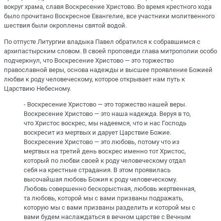
вокруг храма, славя Воскресение Христово. Во время крестного хода
было прочитано Воскресное Евангелие, все участники молитвенного
шествия были окроплены святой водой.
По отпусте Литургии владыка Павел обратился к собравшимся с
архипастырским словом. В своей проповеди глава митрополии особо
подчеркнул, что Воскресение Христово — это торжество
православной веры, основа надежды и высшее проявление Божией
любви к роду человеческому, которое открывает нам путь к
Царствию Небесному.
- Воскресение Христово — это торжество нашей веры.
Воскресение Христово — это наша надежда. Веруя в то,
что Христос воскрес, мы надеемся, что и нас Господь
воскресит из мертвых и дарует Царствие Божие.
Воскресение Христово — это любовь, потому что из
мертвых на третий день воскрес именно тот Христос,
который по любви своей к роду человеческому отдал
себя на крестные страдания. В этом проявилась
высочайшая любовь Божия к роду человеческому.
Любовь совершенно бескорыстная, любовь жертвенная,
та любовь, которой мы с вами призваны подражать,
которую мы с вами призваны разделить и которой мы с
вами будем наслаждаться в вечном царстве с Вечным