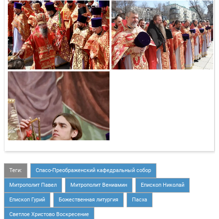
Теги:
Спасо-Преображенский кафедральный собор
Митрополит Павел
Митрополит Вениамин
Епископ Николай
Епископ Гурий
Божественная литургия
Пасха
Светлое Христово Воскресение