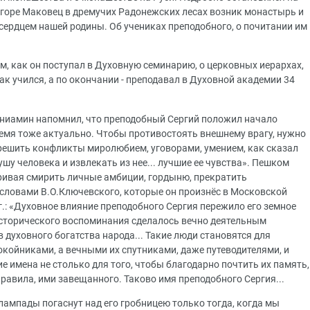
а горе Маковец в дремучих Радонежских лесах возник монастырь и
сердцем нашей родины. Об учениках преподобного, о почитании им
, как он поступал в Духовную семинарию, о церковных иерархах,
ак учился, а по окончании - преподавал в Духовной академии 34
ниамин напомнил, что преподобный Сергий положил начало
ремя тоже актуально. Чтобы противостоять внешнему врагу, нужно
зрешить конфликты миролюбием, уговорами, умением, как сказал
шу человека и извлекать из нее... лучшие ее чувства». Пешком
ривая смирить личные амбиции, гордыню, прекратить
 словами В.О.Ключевского, которые он произнёс в Московской
г.: «Духовное влияние преподобного Сергия пережило его земное
 исторического воспоминания сделалось вечно деятельным
 духовного богатства народа... Такие люди становятся для
окойниками, а вечными их спутниками, даже путеводителями, и
е имена не столько для того, чтобы благодарно почтить их память,
правила, ими завещанного. Таково имя преподобного Сергия...
лампады погаснут над его гробницею только тогда, когда мы