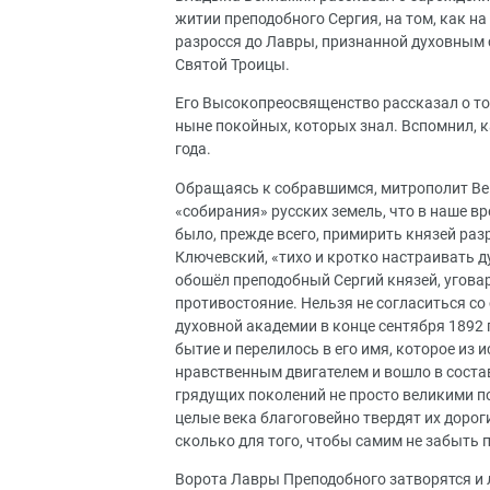
житии преподобного Сергия, на том, как н
разросся до Лавры, признанной духовным 
Святой Троицы.
Его Высокопреосвященство рассказал о том
ныне покойных, которых знал. Вспомнил, к
года.
Обращаясь к собравшимся, митрополит Ве
«собирания» русских земель, что в наше в
было, прежде всего, примирить князей ра
Ключевский, «тихо и кротко настраивать ду
обошёл преподобный Сергий князей, угова
противостояние. Нельзя не согласиться со
духовной академии в конце сентября 1892 
бытие и перелилось в его имя, которое из
нравственным двигателем и вошло в состав
грядущих поколений не просто великими п
целые века благоговейно твердят их дороги
сколько для того, чтобы самим не забыть 
Ворота Лавры Преподобного затворятся и 