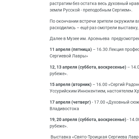
растратим без остатка весь духовный нра
земли Русской - преподобным Сергием».
По окончании встречи зрители окружили в
расходились – ещё раз смотрели выставку,
Далее в Музее им. Арсеньева предусмотр
11 апреля (пятница)
– 16.30 Лекция профе
Сергиевой Лавры»
12, 13 апреля (суббота, воскресенье)
– 14.
рубеже».
15 апреля (вторник)
– 16.00 «Сергий Радон
Уссурийским Иннокентием, настоятелем Х
17 апреля (четверг)
- 17.00 «Духовный сюж
Владивостока
19, 20 апреля (суббота, воскресенье)
- 14.
рубеже».
Выставка «Свято-Троицкая Сергиева Лавра