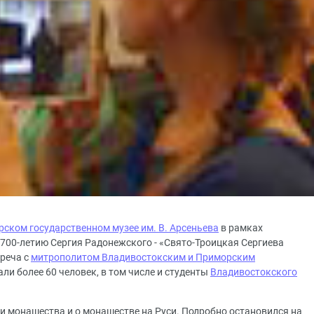
ском государственном музее им. В. Арсеньева
в рамках
00-летию Сергия Радонежского - «Свято-Троицкая Сергиева
реча с
митрополитом Владивостокским и Приморским
ли более 60 человек, в том числе и студенты
Владивостокского
 монашества и о монашестве на Руси. Подробно остановился на