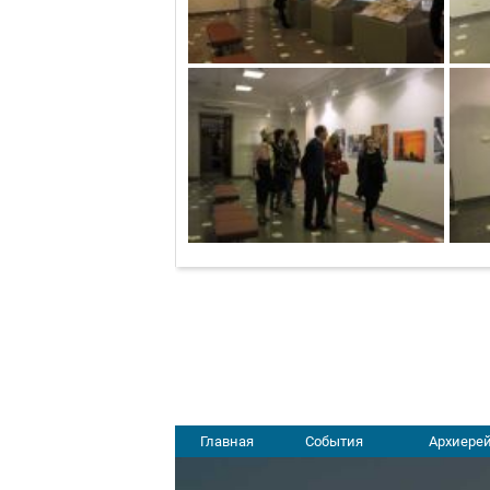
Главная
События
Архиерей