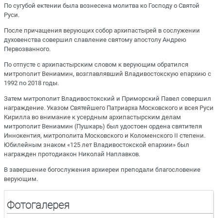
По сугубой ектении была вознесена молитва ко Господу о Святой
Руси.
После причащения верующих собор архипастырей в сослужении
духовенства совершил славление святому апостолу Андрею
Первозванного.
По отпусте с архипастырским словом к верующим обратился
митрополит Вениамин, возглавлявший Владивостокскую епархию с
1992 по 2018 годы.
Затем митрополит Владивостокский и Приморский Павел совершил
награждение. Указом Святейшего Патриарха Московского и всея Руси
Кирилла во внимание к усердным архипастырским делам
митрополит Вениамин (Пушкарь) был удостоен ордена святителя
Иннокентия, митрополита Московского и Коломенского II степени.
Юбилейным знаком «125 лет Владивостокской епархии» был
награжден протодиакон Николай Наплавков.
В завершение богослужения архиереи преподали благословение
верующим.
Фотогалерея