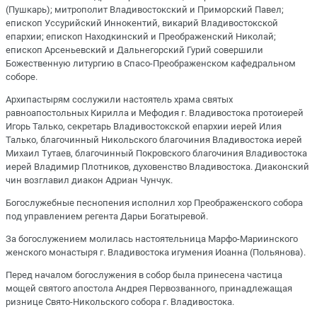
(Пушкарь); митрополит Владивостокский и Приморский Павел;
епископ Уссурийский Иннокентий, викарий Владивостокской
епархии; епископ Находкинский и Преображенский Николай;
епископ Арсеньевский и Дальнегорский Гурий совершили
Божественную литургию в Спасо-Преображенском кафедральном
соборе.
Архипастырям сослужили настоятель храма святых
равноапостольных Кирилла и Мефодия г. Владивостока протоиерей
Игорь Талько, секретарь Владивостокской епархии иерей Илия
Талько, благочинный Никольского благочиния Владивостока иерей
Михаил Тутаев, благочинный Покровского благочиния Владивостока
иерей Владимир Плотников, духовенство Владивостока. Диаконский
чин возглавил диакон Адриан Чунчук.
Богослужебные песнопения исполнил хор Преображенского собора
под управлением регента Дарьи Богатыревой.
За богослужением молилась настоятельница Марфо-Мариинского
женского монастыря г. Владивостока игумения Иоанна (Польянова).
Перед началом богослужения в собор была принесена частица
мощей святого апостола Андрея Первозванного, принадлежащая
ризнице Свято-Никольского собора г. Владивостока.