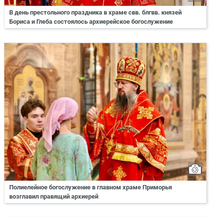
В день престольного праздника в храме свв. блгвв. князей
Бориса и Глеба состоялось архиерейское богослужение
Полиелейное богослужение в главном храме Приморья
возглавил правящий архиерей