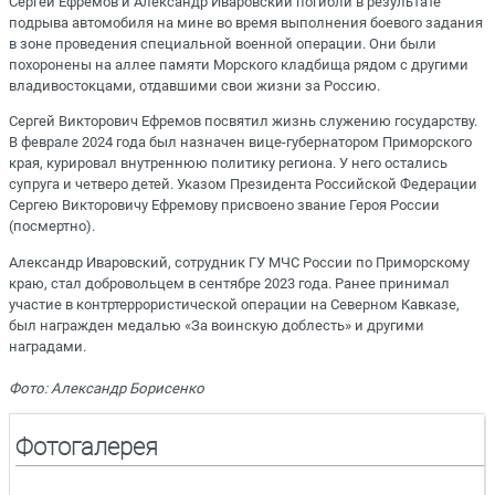
Сергей Ефремов и Александр Иваровский погибли в результате
подрыва автомобиля на мине во время выполнения боевого задания
в зоне проведения специальной военной операции. Они были
похоронены на аллее памяти Морского кладбища рядом с другими
владивостокцами, отдавшими свои жизни за Россию.
Сергей Викторович Ефремов посвятил жизнь служению государству.
В феврале 2024 года был назначен вице-губернатором Приморского
края, курировал внутреннюю политику региона. У него остались
супруга и четверо детей. Указом Президента Российской Федерации
Сергею Викторовичу Ефремову присвоено звание Героя России
(посмертно).
Александр Иваровский, сотрудник ГУ МЧС России по Приморскому
краю, стал добровольцем в сентябре 2023 года. Ранее принимал
участие в контртеррористической операции на Северном Кавказе,
был награжден медалью «За воинскую доблесть» и другими
наградами.
Фото: Александр Борисенко
Фотогалерея