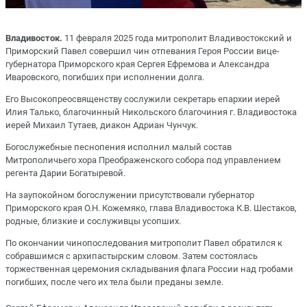
Владивосток.
11 февраля 2025 года митрополит Владивостокский и
Приморский Павел совершил чин отпевания Героя России вице-
губернатора Приморского края Сергея Ефремова и Александра
Иваровского, погибших при исполнении долга.
Его Высокопреосвященству сослужили секретарь епархии иерей
Илия Талько, благочинный Никольского благочиния г. Владивостока
иерей Михаил Тутаев, диакон Адриан Чунчук.
Богослужебные песнопения исполнил малый состав
Митрополичьего хора Преображенского собора под управлением
регента Дарии Богатыревой.
На заупокойном богослужении присутствовали губернатор
Приморского края О.Н. Кожемяко, глава Владивостока К.В. Шестаков,
родные, близкие и сослуживцы усопших.
По окончании чинопоследования митрополит Павел обратился к
собравшимся с архипастырским словом. Затем состоялась
торжественная церемония складывания флага России над гробами
погибших, после чего их тела были преданы земле.