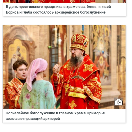
В день престольного праздника в храме свв. блгвв. князей
Бориса и Глеба состоялось архиерейское богослужение
Полиелейное богослужение в главном храме Приморья
возглавил правящий архиерей