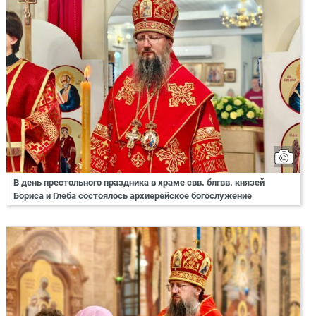
В день престольного праздника в храме свв. блгвв. князей
Бориса и Глеба состоялось архиерейское богослужение