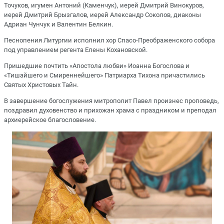
Точуков, игумен Антоний (Каменчук), иерей Дмитрий Винокуров,
иерей Дмитрий Брызгалов, иерей Александр Соколов, диаконы
Адриан Чунчук и Валентин Белкин.
Песнопения Литургии исполнил хор Спасо-Преображенского собора
под управлением регента Елены Кохановской.
Пришедшие почтить «Апостола любви» Иоанна Богослова и
«Тишайшего и Смиреннейшего» Патриарха Тихона причастились
Святых Христовых Тайн.
В завершение богослужения митрополит Павел произнес проповедь,
поздравил духовенство и прихожан храма с праздником и преподал
архиерейское благословение.