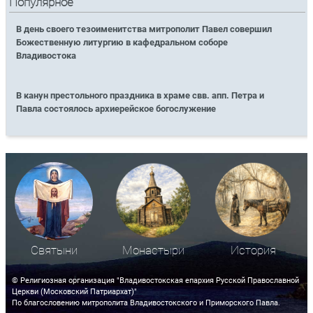
Популярное
В день своего тезоименитства митрополит Павел совершил
Божественную литургию в кафедральном соборе
Владивостока
В канун престольного праздника в храме свв. апп. Петра и
Павла состоялось архиерейское богослужение
Святыни
Монастыри
История
© Религиозная организация "Владивостокская епархия Русской Православной
Церкви (Московский Патриархат)"
По благословению митрополита Владивостокского и Приморского Павла.