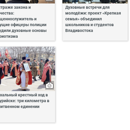
страже закона и
Духовные встречи для
чества:
молодёжи: проект «Крепкая
щеннослужитель и
семья» объединил
ущие офицеры полиции
школьников и студентов
удили духовные основы
Владивостока
риотизма
хальный крестный ход в
урийске: три километра в
итвенном единении