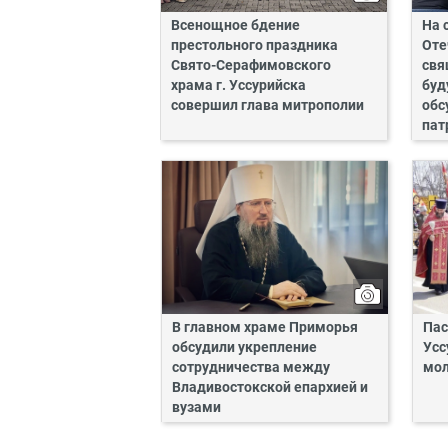
Всенощное бдение
На 
престольного праздника
Оте
Свято-Серафимовского
свя
храма г. Уссурийска
буд
совершил глава митрополии
обс
пат
В главном храме Приморья
Пас
обсудили укрепление
Усс
сотрудничества между
мол
Владивостокской епархией и
вузами