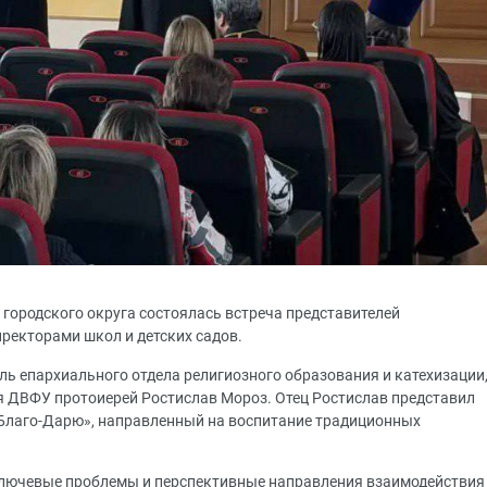
 городского округа состоялась встреча представителей
иректорами школ и детских садов.
ь епархиального отдела религиозного образования и катехизации
я ДВФУ протоиерей Ростислав Мороз. Отец Ростислав представил
Благо-Дарю», направленный на воспитание традиционных
лючевые проблемы и перспективные направления взаимодействия