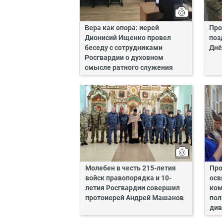
Вера как опора: иерей
Про
Дионисий Ищенко провел
поз
беседу с сотрудниками
Днё
Росгвардии о духовном
смысле ратного служения
Молебен в честь 215-летия
Про
войск правопорядка и 10-
осв
летия Росгвардии совершил
ком
протоиерей Андрей Машанов
пол
див