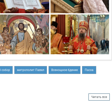
 собор
митрополит Павел
Всенощное бдение
Пасха
Читать все