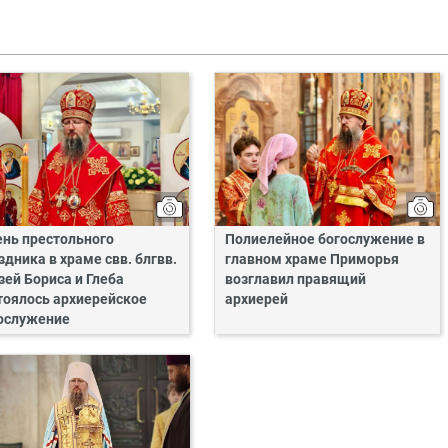
ень престольного
Полиелейное богослужение в
здника в храме свв. блгвв.
главном храме Приморья
зей Бориса и Глеба
возглавил правящий
тоялось архиерейское
архиерей
ослужение