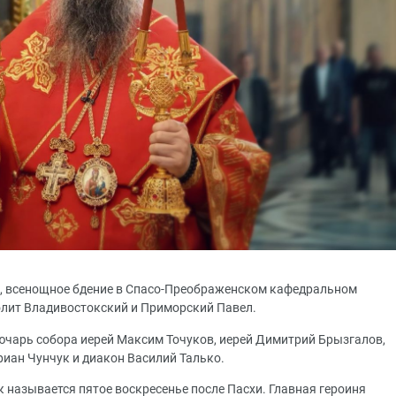
схе, всенощное бдение в Спасо-Преображенском кафедральном
олит Владивостокский и Приморский Павел.
ючарь собора иерей Максим Точуков, иерей Димитрий Брызгалов,
риан Чунчук и диакон Василий Талько.
к называется пятое воскресенье после Пасхи. Главная героиня