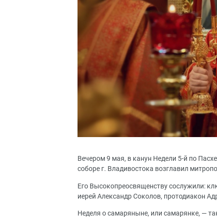
Вечером 9 мая, в канун Недели 5-й по Па
соборе г. Владивостока возглавил митроп
Его Высокопреосвященству сослужили: кл
иерей Александр Соколов, протодиакон Ад
Неделя о самаряныне, или самарянке, — та