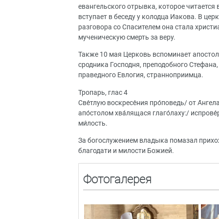
евангельского отрывка, которое читается в
вступает в беседу у колодца Иакова. В це
разговора со Спасителем она стала христи
мученическую смерть за веру.
Также 10 мая Церковь вспоминает апостол
сродника Господня, преподобного Стефана,
праведного Евлогия, странноприимца.
Тропарь, глас 4
Све́тлую воскресе́ния про́поведь/ от А́нгела
апо́столом хва́лящася глаго́лаху:/ испрове́р
ми́лость.
За богослужением владыка помазал прих
благодати и милости Божией.
Фотогалерея