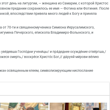
 этот день на литургии, — женщина из Самарии, с которой Христос
рковном предании сохранилось ее имя — Фотина или Фотиния. После
анкой, впоследствии привела много людей к Богу и приняла
а от 70-ти и священномученика Симеона Иерусалимского,
 игумена Печерского, епископа Владимиро-Волынского, и
 уве́девша Госпо́дни учени́цы/ и пра́деднее осужде́ние отве́ргша,/
жеся смерть,/ воскре́се Христо́с Бог,// да́руяй ми́рови ве́лию
ожан освященным елеем, символизирующим ниспослание