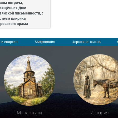
шла встреча,
вящённая Дню
вянской письменности, с
стием клирика
ровского храма
 и епархия
Митрополия
Церковная жизнь
Монастыри
История