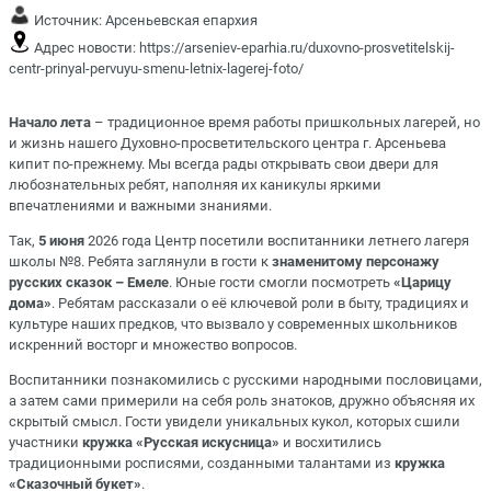
Источник:
Арсеньевская епархия
Адрес новости:
https://arseniev-eparhia.ru/duxovno-prosvetitelskij-
centr-prinyal-pervuyu-smenu-letnix-lagerej-foto/
Начало лета
– традиционное время работы пришкольных лагерей, но
и жизнь нашего Духовно-просветительского центра г. Арсеньева
кипит по-прежнему. Мы всегда рады открывать свои двери для
любознательных ребят, наполняя их каникулы яркими
впечатлениями и важными знаниями.
Так,
5 июня
2026 года Центр посетили воспитанники летнего лагеря
школы №8. Ребята заглянули в гости к
знаменитому персонажу
русских сказок – Емеле
. Юные гости смогли посмотреть
«Царицу
дома»
. Ребятам рассказали о её ключевой роли в быту, традициях и
культуре наших предков, что вызвало у современных школьников
искренний восторг и множество вопросов.
Воспитанники познакомились с русскими народными пословицами,
а затем сами примерили на себя роль знатоков, дружно объясняя их
скрытый смысл. Гости увидели уникальных кукол, которых сшили
участники
кружка «Русская искусница»
и восхитились
традиционными росписями, созданными талантами из
кружка
«Сказочный букет»
.