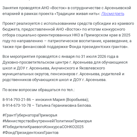
Занятия проводятся АНО «Восток» в сотрудничестве с Арсеньевской
епархией в рамках
проекта «Традиции живая нить»
:
Посмотреть
Проект реализуется с использованием средств субсидии из краевого
бюджета, предоставленной АНО «Восток» по итогам конкурсного
отбора социально ориентированных НКО в Приморском крае в 2025
году по направлению – патриотическое воспитание, краеведение, а
также при финансовой поддержке Фонда президентских грантов».
Все мероприятия проводятся с января по 31 июля 2026 года в
Духовно-просветительском центре г. Арсеньева для обучающиеся
школ и ДОУ г. Арсеньева, Анучинского и Яковлевского
муниципальных округов, пенсионеров г. Арсеньева, родителей и
родственников обучающихся школ и ДОУ г. Арсеньева.
По всем вопросам обращаться по тел.:
8-914-793-21-86 – инокиня Мария (Воробьева);
8-914-673-10-78 – Татьяна Геранимовна Белова.
#ГрантГубернатораПриморья
#МинистерствоВнутреннейПолитикиПриморья
#ПобедителиКраевогоКонкурсаСОНКО2025
#ФондПрезидентскихГрантов