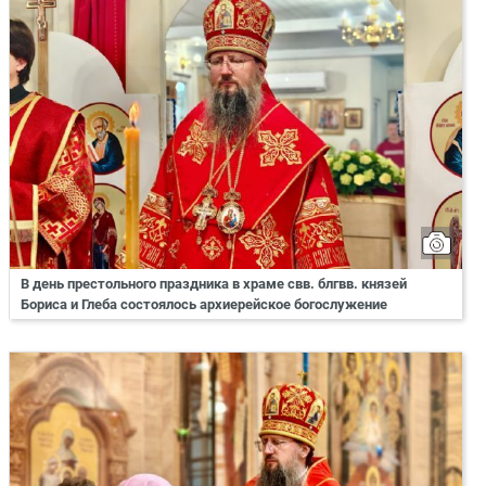
В день престольного праздника в храме свв. блгвв. князей
Бориса и Глеба состоялось архиерейское богослужение