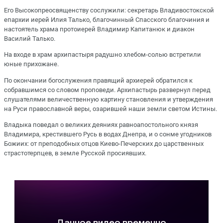
Его Высокопреосвященству сослужили: секретарь Владивостокской
епархии иерей Илия Талько, благочинный Спасского благочиния и
настоятель храма протоиерей Владимир Капитанюк и диакон
Василий Талько.
На входе в храм архипастыря радушно хлебом-солью встретили
юные прихожане.
По окончании богослужения правящий архиерей обратился к
собравшимся со словом проповеди. Архипастырь развернул перед
слушателями величественную картину становления и утверждения
на Руси православной веры, озарившей наши земли светом Истины.
Владыка поведал о великих деяниях равноапостольного князя
Владимира, крестившего Русь в водах Днепра, и о сонме угодников
Божиих: от преподобных отцов Киево-Печерских до царственных
страстотерпцев, в земле Русской просиявших.