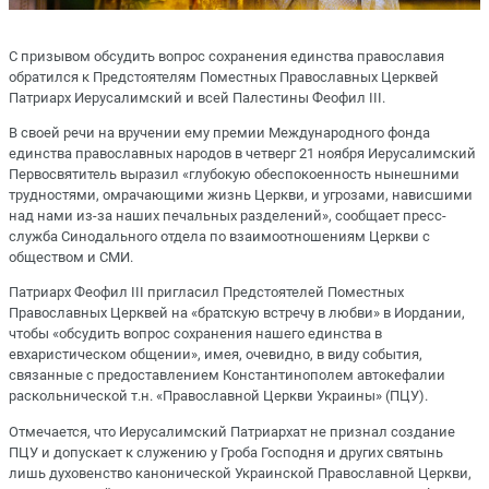
С призывом обсудить вопрос сохранения единства православия
обратился к Предстоятелям Поместных Православных Церквей
Патриарх Иерусалимский и всей Палестины Феофил III.
В своей речи на вручении ему премии Международного фонда
единства православных народов в четверг 21 ноября Иерусалимский
Первосвятитель выразил «глубокую обеспокоенность нынешними
трудностями, омрачающими жизнь Церкви, и угрозами, нависшими
над нами из-за наших печальных разделений», сообщает пресс-
служба Синодального отдела по взаимоотношениям Церкви с
обществом и СМИ.
Патриарх Феофил III пригласил Предстоятелей Поместных
Православных Церквей на «братскую встречу в любви» в Иордании,
чтобы «обсудить вопрос сохранения нашего единства в
евхаристическом общении», имея, очевидно, в виду события,
связанные с предоставлением Константинополем автокефалии
раскольнической т.н. «Православной Церкви Украины» (ПЦУ).
Отмечается, что Иерусалимский Патриархат не признал создание
ПЦУ и допускает к служению у Гроба Господня и других святынь
лишь духовенство канонической Украинской Православной Церкви,