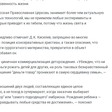
новенность жизни.
усская Православная Церковь занимает более чем актуальную
ых технологий, мы не приемлем любые эксперименты и
ые приводят к их гибели, потому что жизнь свята и
ведливо отмечает Д.К. Киселев, запрещено во многих
— позиция консервативных христиан, а также опасения, что
ги суррогатного материнства, превратится в объект
обавил он.
ет циничная коммерциализация деторождения. «Убежден, что ни
ньги рожать детей для других, на роль таковых безнравственный
шения "деньги-товар" проникают в самую сердцевину семьи», —
тношений двух людей, составляющих единое целое.
, а не поход в супермаркет, когда заказчик выбирает
р" или "самого подходящего" эмбриона. Рождение ребенка —
оправдывать любые средства ее достижения», — пояснил