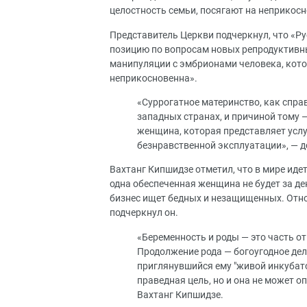
целостность семьи, посягают на неприкос
Представитель Церкви подчеркнул, что «Р
позицию по вопросам новых репродуктивн
манипуляции с эмбрионами человека, котор
неприкосновенна».
«Суррогатное материнство, как спра
западных странах, и причиной тому 
женщина, которая представляет услу
безнравственной эксплуатации», — д
Вахтанг Кипшидзе отметил, что в мире ид
одна обеспеченная женщина не будет за де
бизнес ищет бедных и незащищенных. Отно
подчеркнул он.
«Беременность и роды — это часть о
Продолжение рода — богоугодное дело
приглянувшийся ему "живой инкубато
праведная цель, но и она не может 
Вахтанг Кипшидзе.