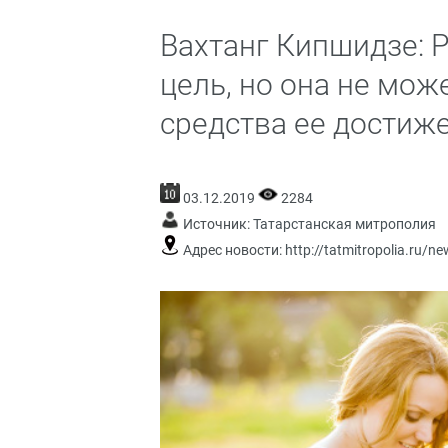
Вахтанг Кипшидзе: 
цель, но она не мо
средства ее достиж
03.12.2019
2284
Источник:
Татарстанская митрополия
Адрес новости:
http://tatmitropolia.ru/