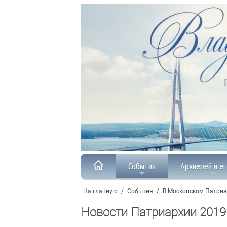
События
Архиерей и е
На главную
/
События
/
В Московском Патриа
Новости Патриархии 2019