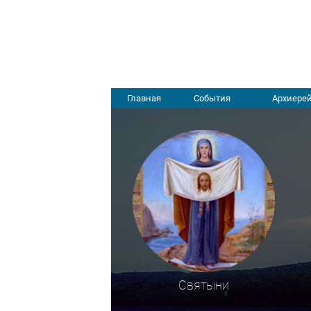
Главная
События
Архиерей
Святыни