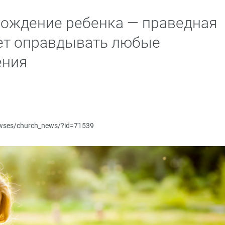
Рождение ребенка — праведная
жет оправдывать любые
ения
newses/church_news/?id=71539