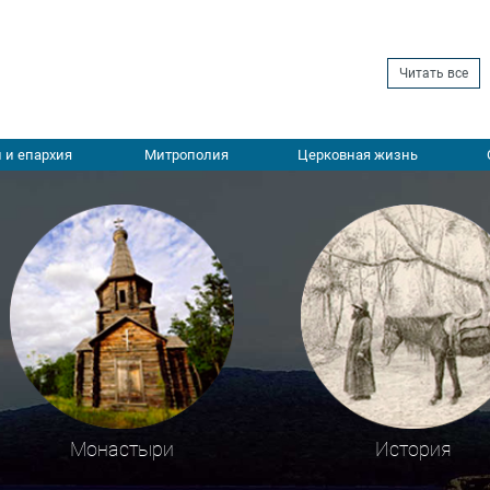
Читать все
 и епархия
Митрополия
Церковная жизнь
Монастыри
История